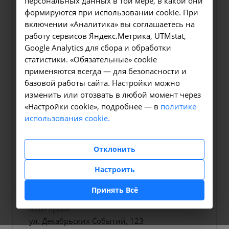
персональных данных в той мере, в какой они
формируются при использовании cookie. При
включении «Аналитика» вы соглашаетесь на
работу сервисов Яндекс.Метрика, UTMstat,
Google Analytics для сбора и обработки
статистики. «Обязательные» cookie
применяются всегда — для безопасности и
базовой работы сайта. Настройки можно
изменить или отозвать в любой момент через
«Настройки cookie», подробнее — в
политике
Должность
использования cookie.
Врач анестезиолог реаниматолог
Отклонить
Телефон
E-mail
+7 (3952) 28-04-44
info@niicm.ru
Настроить
Принять Всё
Ведет прием
ул. Декабрьских Событий, 123