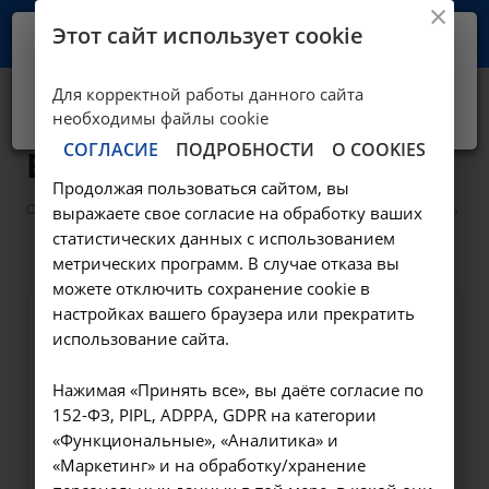
Этот сайт использует cookie
Ваш город -
Иркутск?
Для корректной работы данного сайта
Да, верно
Нет, выбрать другой
Носов Михаил
необходимы файлы cookie
СОГЛАСИЕ
ПОДРОБНОСТИ
О COOKIES
Владимирович
Продолжая пользоваться сайтом, вы
—
—
О клинике
Сотрудники
Скорая медицинская помощь
выражаете свое согласие на обработку ваших
—
Носов Михаил Владимирович
статистических данных с использованием
метрических программ. В случае отказа вы
можете отключить сохранение cookie в
настройках вашего браузера или прекратить
использование сайта.
Нажимая «Принять все», вы даёте согласие по
152-ФЗ, PIPL, ADPPA, GDPR на категории
«Функциональные», «Аналитика» и
«Маркетинг» и на обработку/хранение