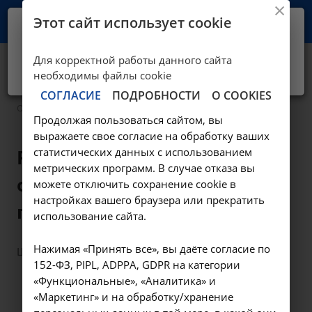
Этот сайт использует cookie
Ваш город -
Иркутск?
Для корректной работы данного сайта
Да, верно
Нет, выбрать другой
Образование
необходимы файлы cookie
СОГЛАСИЕ
ПОДРОБНОСТИ
О COOKIES
—
Образование
Образование
Продолжая пользоваться сайтом, вы
выражаете свое согласие на обработку ваших
Реализуемые
статистических данных с использованием
метрических программ. В случае отказа вы
образовательные
можете отключить сохранение cookie в
настройках вашего браузера или прекратить
программы
использование сайта.
Нажимая «Принять все», вы даёте согласие по
Школа для больных сахарным диабетом
152-ФЗ, PIPL, ADPPA, GDPR на категории
«Функциональные», «Аналитика» и
«Маркетинг» и на обработку/хранение