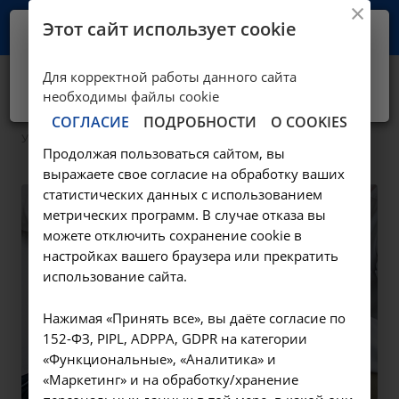
Этот сайт использует cookie
Ваш город -
Иркутск?
Для корректной работы данного сайта
Да, верно
Нет, выбрать другой
Кардиология
необходимы файлы cookie
СОГЛАСИЕ
ПОДРОБНОСТИ
О COOKIES
—
—
Услуги
Консультативная помощь
Кардиология
Продолжая пользоваться сайтом, вы
выражаете свое согласие на обработку ваших
статистических данных с использованием
метрических программ. В случае отказа вы
можете отключить сохранение cookie в
настройках вашего браузера или прекратить
использование сайта.
Нажимая «Принять все», вы даёте согласие по
152-ФЗ, PIPL, ADPPA, GDPR на категории
«Функциональные», «Аналитика» и
«Маркетинг» и на обработку/хранение