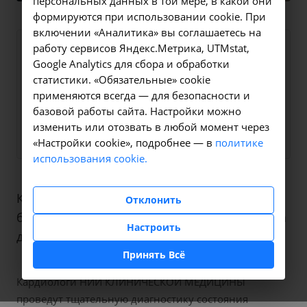
персональных данных в той мере, в какой они
формируются при использовании cookie. При
включении «Аналитика» вы соглашаетесь на
работу сервисов Яндекс.Метрика, UTMstat,
Пришлите нам Вашу контактную
Google Analytics для сбора и обработки
информацию и мы свяжемся с Вами в
статистики. «Обязательные» cookie
ближайшее время
применяются всегда — для безопасности и
базовой работы сайта. Настройки можно
Заказать услугу
?
изменить или отозвать в любой момент через
«Настройки cookie», подробнее — в
политике
использования cookie.
Комплексная диагностика и профилактика
Отклонить
болезней сердца с возможностью выезда на
Настроить
дом. Первичная консультация от 2 000 ₽
Принять Всё
Кардиологи НИИ КЛИНИЧЕСКОЙ МЕДИЦИНЫ
проведут тщательную диагностику состояния