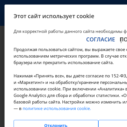
УСЛУГИ
СПЕЦИАЛИСТЫ
Этот сайт использует cookie
Для корректной работы данного сайта необходимы ф
СОГЛАСИЕ
П
Химико-токсикол
Продолжая пользоваться сайтом, вы выражаете свое 
использованием метрических программ. В случае отк
—
—
Цены в Иркутске
Лабораторные исследования
Химико-т
браузера или прекратить использование сайта.
Нажимая «Принять все», вы даёте согласие по 152-ФЗ
Амбулаторно-
и «Маркетинг» и на обработку/хранение персональны
Кол
поликлинические услуги
использовании cookie. При включении «Аналитика» в
вещ
Google Analytics для сбора и обработки статистики. 
(ко
базовой работы сайта. Настройки можно изменить ил
Гемодиализ
A09.2
— в
политике использования cookie.
Денситометрия
Отклонить