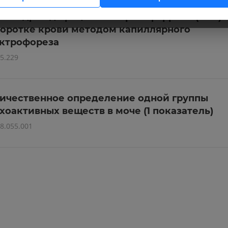
ественное и количественное определение
богидрат-дефицитного трансферрина (CDT) 
оротке крови методом капиллярного
ктрофореза
5.229
ичественное определение одной группы
хоактивных веществ в моче (1 показатель)
8.055.001