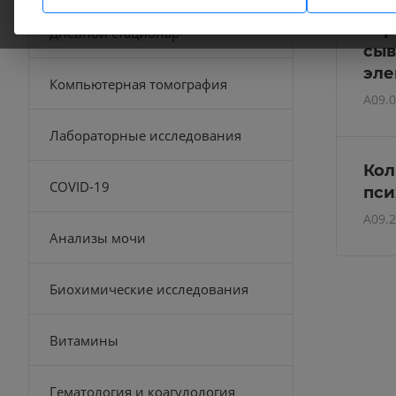
Кач
кар
Дневной стационар
сыв
эле
Компьютерная томография
A09.0
Лабораторные исследования
Кол
COVID-19
пси
A09.2
Анализы мочи
Биохимические исследования
Витамины
Гематология и коагулология