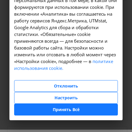
персональных данных в той мере, в какой они
формируются при использовании cookie. При
включении «Аналитика» вы соглашаетесь на
работу сервисов Яндекс.Метрика, UTMstat,
Google Analytics для сбора и обработки
статистики. «Обязательные» cookie
применяются всегда — для безопасности и
базовой работы сайта. Настройки можно
изменить или отозвать в любой момент через
Скорая помощь
«Настройки cookie», подробнее — в
политике
Вызов бригады скорой
использования cookie.
помощи
Отклонить
Болит живот, резко поднялась температура? Срочно
вызывайте врача! Наш доктор проведет первичный
Настроить
осмотр, выпишет лекарства или организует
госпитализацию.
Принять Всё