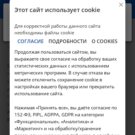
Этот сайт использует cookie
Ваш город -
Иркутск?
Для корректной работы данного сайта
Да, верно
Нет, выбрать другой
Скорая помощь
необходимы файлы cookie
СОГЛАСИЕ
ПОДРОБНОСТИ
О COOKIES
—
Услуги
Скорая помощь
Продолжая пользоваться сайтом, вы
выражаете свое согласие на обработку ваших
статистических данных с использованием
Врачи НИИ КЛИНИЧЕСКОЙ МЕДИЦИНЫ готовы
метрических программ. В случае отказа вы
приехать к вам домой, оказать неотложную
можете отключить сохранение cookie в
медицинскую помощь, организовать стационар на
настройках вашего браузера или прекратить
дому и, при необходимости, обеспечить
использование сайта.
транспортировку в профильное лечебное
учреждение.
Вызов бригады скорой помощи
Нажимая «Принять все», вы даёте согласие по
доступен для жителей Иркутска и Иркутского
152-ФЗ, PIPL, ADPPA, GDPR на категории
района.
«Функциональные», «Аналитика» и
«Маркетинг» и на обработку/хранение