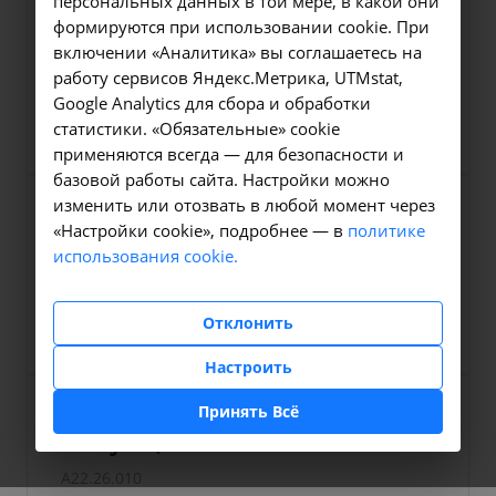
персональных данных в той мере, в какой они
Лазерная
формируются при использовании cookie. При
гониодесцеметопунктура
включении «Аналитика» вы соглашаетесь на
работу сервисов Яндекс.Метрика, UTMstat,
A22.26.019
Google Analytics для сбора и обработки
3000 ₽
Заказать услугу
статистики. «Обязательные» cookie
применяются всегда — для безопасности и
базовой работы сайта. Настройки можно
изменить или отозвать в любой момент через
Рассечение
«Настройки cookie», подробнее — в
политике
ретролентальной пленки
использования cookie.
7.3.10
7000 ₽
Заказать услугу
Отклонить
Настроить
Принять Всё
Панретинальная лазерная
коагуляция
A22.26.010