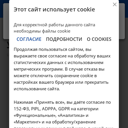
Этот сайт использует cookie
Ваш город -
Иркутск?
Для корректной работы данного сайта
Да, верно
Нет, выбрать другой
Офтальмологические
необходимы файлы cookie
СОГЛАСИЕ
ПОДРОБНОСТИ
О COOKIES
услуги
Продолжая пользоваться сайтом, вы
—
Цены в Иркутске
Офтальмологические услуги
выражаете свое согласие на обработку ваших
статистических данных с использованием
метрических программ. В случае отказа вы
можете отключить сохранение cookie в
Рассечение передней
настройках вашего браузера или прекратить
капсулы хрусталика
использование сайта.
7.3.9
Нажимая «Принять все», вы даёте согласие по
6000 ₽
Заказать услугу
152-ФЗ, PIPL, ADPPA, GDPR на категории
«Функциональные», «Аналитика» и
«Маркетинг» и на обработку/хранение