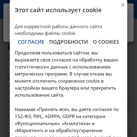
Этот сайт использует cookie
Ваш город -
Иркутск?
Для корректной работы данного сайта
Да, верно
Нет, выбрать другой
Консультативная
необходимы файлы cookie
СОГЛАСИЕ
ПОДРОБНОСТИ
О COOKIES
помощь
Продолжая пользоваться сайтом, вы
—
Услуги
Консультативная помощь
выражаете свое согласие на обработку ваших
статистических данных с использованием
метрических программ. В случае отказа вы
В НИИ КЛИНИЧЕСКОЙ МЕДИЦИНЫ работают лучшие
можете отключить сохранение cookie в
терапевты и узкие специалисты – гастроэнтеролог,
настройках вашего браузера или прекратить
кардиолог, гинеколог, нефролог и другие. Мы
использование сайта.
помогаем пациентам с хроническими заболеваниями
контролировать активность болезни. Запишитесь на
Нажимая «Принять все», вы даёте согласие по
прием онлайн или по телефону!
152-ФЗ, PIPL, ADPPA, GDPR на категории
«Функциональные», «Аналитика» и
«Маркетинг» и на обработку/хранение