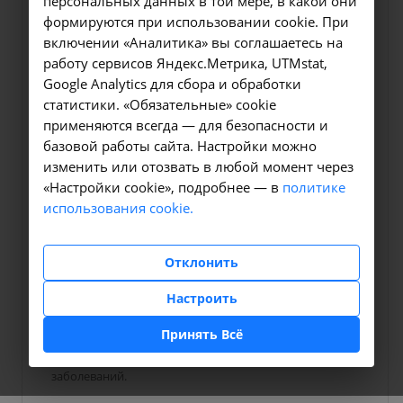
персональных данных в той мере, в какой они
формируются при использовании cookie. При
включении «Аналитика» вы соглашаетесь на
работу сервисов Яндекс.Метрика, UTMstat,
Google Analytics для сбора и обработки
статистики. «Обязательные» cookie
применяются всегда — для безопасности и
базовой работы сайта. Настройки можно
Консультативная помощь
изменить или отозвать в любой момент через
«Настройки cookie», подробнее — в
политике
Акушерство и гинекология
использования cookie.
Акушер-гинеколог решает проблемы зачатия
ребенка, беременности, контрацепции, нарушения
Отклонить
менструального цикла, инфекций и проводит
обследование для выявления заболеваний женской
Настроить
половой сферы. Акушер-гинеколог персонифицирует
рекомендации по планированию семьи,
Принять Всё
сексуальному здоровью, а также предложит
варианты профилактики и лечения выявленных
заболеваний.