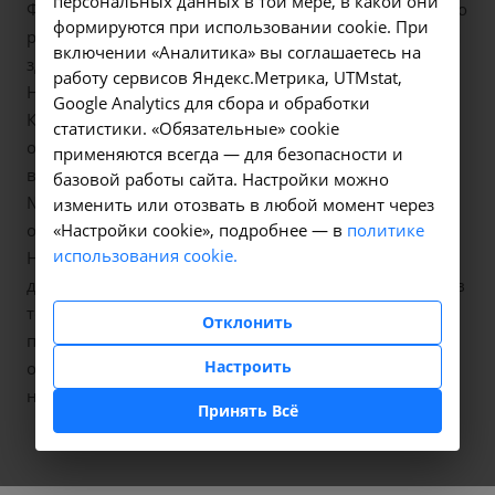
персональных данных в той мере, в какой они
Федерации по Иркутской области 03.11.2022 принято
формируются при использовании cookie. При
решение о признании Международного учреждения
включении «Аналитика» вы соглашаетесь на
здравоохранения и дополнительного образования
работу сервисов Яндекс.Метрика, UTMstat,
НАУЧНО-ИССЛЕДОВАТЕЛЬСКИЙ ИНСТИТУТ
Google Analytics для сбора и обработки
КЛИНИЧЕСКОЙ МЕДИЦИНЫ исполнителем
статистики. «Обязательные» cookie
общественно полезных услуг. Дата последнего
применяются всегда — для безопасности и
включения 16.10.2024 года, регистрационный
базовой работы сайта. Настройки можно
№ 641220556 в реестре НКО исполнителей
изменить или отозвать в любой момент через
«Настройки cookie», подробнее — в
политике
общественно полезных услуг.
использования cookie.
НИИ КЛИНИЧЕСКОЙ МЕДИЦИНЫ обеспечивающей
доставку пациентов с хронической болезнью почек в
терминальной стадии от места проживания к месту
Отклонить
получения заместительной почечной терапии и
Настроить
обратно по решению врачебной комиссии при
наличии направления.
Принять Всё