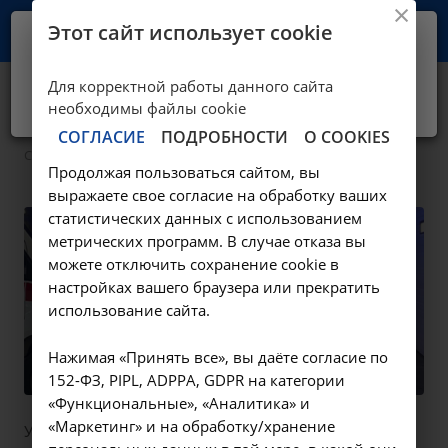
Этот сайт использует cookie
Ваш город -
Иркутск?
Для корректной работы данного сайта
Да, верно
Нет, выбрать другой
Соцобеспечение
необходимы файлы cookie
СОГЛАСИЕ
ПОДРОБНОСТИ
О COOKIES
Соцобеспечение
Продолжая пользоваться сайтом, вы
выражаете свое согласие на обработку ваших
статистических данных с использованием
метрических программ. В случае отказа вы
можете отключить сохранение cookie в
настройках вашего браузера или прекратить
использование сайта.
Нажимая «Принять все», вы даёте согласие по
152-ФЗ, PIPL, ADPPA, GDPR на категории
«Функциональные», «Аналитика» и
«Маркетинг» и на обработку/хранение
Управлением Министерства юстиции Российской