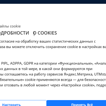
ЦЕНЫ
КЛИНИКА
ОБРАЗОВАНИЕ
СОЦОБЕСПЕЧЕНИ
Ваш город -
Иркутск?
айлы cookie
Да, верно
Нет, выбрать другой
ОДРОБНОСТИ
О COOKIES
согласие на обработку ваших статистических данных с
аза вы можете отключить сохранение cookie в настройках в
, PIPL, ADPPA, GDPR на категории «Функциональные», «Анал
х данных в той мере, в какой они формируются при
ы соглашаетесь на работу сервисов Яндекс.Метрика, UTMsta
«Обязательные» cookie применяются всегда — для безопасност
и отозвать в любой момент через «Настройки cookie», подр
ика
Настроить
Принять Всё