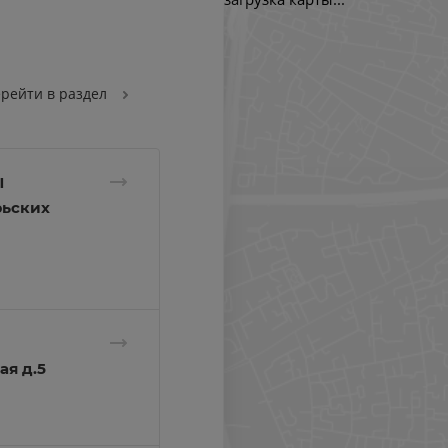
рейти в раздел
Ы
рьских
я д.5