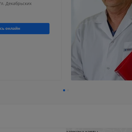
 Ул. Декабрьских
сь онлайн
загрузка карты...