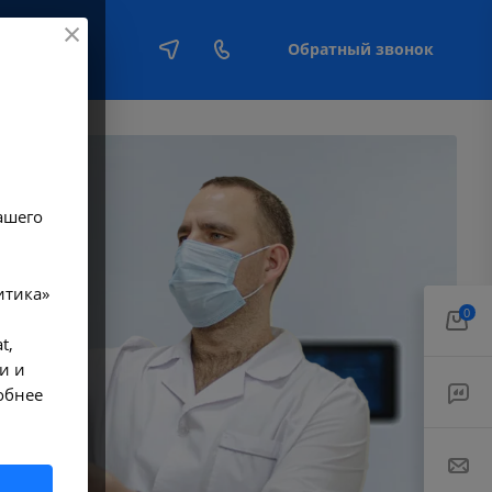
Обратный звонок
Е
ашего
итика»
0
t,
и и
обнее