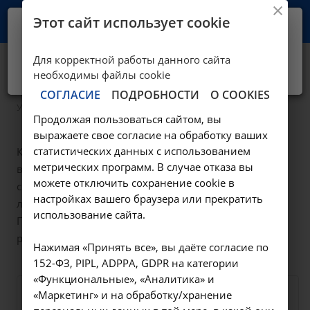
Этот сайт использует cookie
Ваш город -
Иркутск?
Для корректной работы данного сайта
Да, верно
Нет, выбрать другой
Диагностика
необходимы файлы cookie
СОГЛАСИЕ
ПОДРОБНОСТИ
О COOKIES
—
Услуги
Диагностика
Продолжая пользоваться сайтом, вы
выражаете свое согласие на обработку ваших
статистических данных с использованием
Качественная диагностика – первый шаг на пути к
метрических программ. В случае отказа вы
выздоровлению и крепкому здоровью. Мы
можете отключить сохранение cookie в
специализируемся на лучевой, ультразвуковой и
настройках вашего браузера или прекратить
лабораторной диагностике любой сложности.
использование сайта.
Пройдите обследование и быстро получите
результаты в НИИ КЛИНИЧЕСКОЙ МЕДИЦИНЫ!
Нажимая «Принять все», вы даёте согласие по
152-ФЗ, PIPL, ADPPA, GDPR на категории
«Функциональные», «Аналитика» и
«Маркетинг» и на обработку/хранение