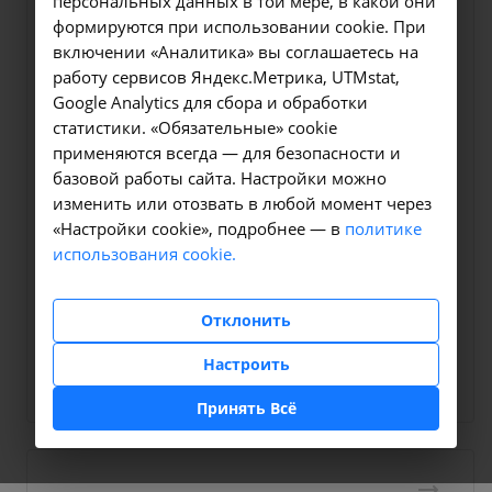
персональных данных в той мере, в какой они
формируются при использовании cookie. При
включении «Аналитика» вы соглашаетесь на
работу сервисов Яндекс.Метрика, UTMstat,
Google Analytics для сбора и обработки
статистики. «Обязательные» cookie
применяются всегда — для безопасности и
Диагностика
базовой работы сайта. Настройки можно
Лабораторная диагностика
изменить или отозвать в любой момент через
«Настройки cookie», подробнее — в
политике
Быстрый и надежный способ узнать, что не так с
использования cookie.
вашим организмом. В филиалах НИИ КЛИНИЧЕСКОЙ
МЕДИЦИНЫ, расположенных в Москве, Иркутске,
Ангарске, Шелехове и Усолье-Сибирском мы
Отклонить
проводим общеклинические, биохимические,
микробиологические и специализированные
Настроить
лабораторные исследования.
Принять Всё