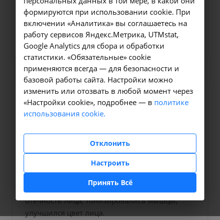
персональных данных в той мере, в какой они
помогают нам становиться лучше!
формируются при использовании cookie. При
включении «Аналитика» вы соглашаетесь на
Оставить свой отзыв
работу сервисов Яндекс.Метрика, UTMstat,
Google Analytics для сбора и обработки
статистики. «Обязательные» cookie
применяются всегда — для безопасности и
базовой работы сайта. Настройки можно
изменить или отозвать в любой момент через
10 декабря 2024
«Настройки cookie», подробнее — в
политике
использования cookie.
Татьяна В
Отклонить
Настроить
Была в клинике на курсе косметологического
массажа раз в неделю у Максима Петровича
Принять Всё
Саблинского. Результатом довольна. Ушла
отёчность лица, тонизировались мышцы,
улучшился цвет лица.