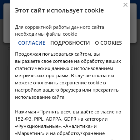
Этот сайт использует cookie
Ваш город -
Иркутск?
Для корректной работы данного сайта
Да, верно
Нет, выбрать другой
Отзывы клиентов
необходимы файлы cookie
СОГЛАСИЕ
ПОДРОБНОСТИ
О COOKIES
—
О клинике
Отзывы
Продолжая пользоваться сайтом, вы
выражаете свое согласие на обработку ваших
статистических данных с использованием
метрических программ. В случае отказа вы
можете отключить сохранение cookie в
настройках вашего браузера или прекратить
Наша клиника постоянно работает над
использование сайта.
повышением качества сервиса. Мы
Нажимая «Принять все», вы даёте согласие по
благодарны нашим пациентам за оказанное
152-ФЗ, PIPL, ADPPA, GDPR на категории
доверие и положительные отзывы о
«Функциональные», «Аналитика» и
совместной работе.
«Маркетинг» и на обработку/хранение
Не стесняйтесь оставлять отзывы — они