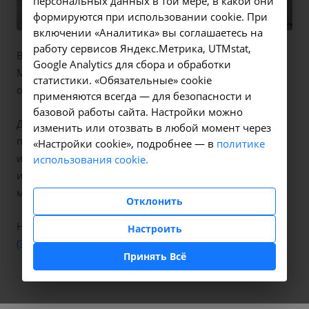
персональных данных в той мере, в какой они
формируются при использовании cookie. При
включении «Аналитика» вы соглашаетесь на
работу сервисов Яндекс.Метрика, UTMstat,
В Ангарском филиале НИИ КЛИНИЧЕСКОЙ
Google Analytics для сбора и обработки
МЕДИЦИНЫ можно пройти медосмотр для
статистики. «Обязательные» cookie
оформления и продления медицинской книжки.
применяются всегда — для безопасности и
базовой работы сайта. Настройки можно
Данные о прохождении медицинского осмотра
изменить или отозвать в любой момент через
передаются в Единую государственную
«Настройки cookie», подробнее — в
политике
информационную систему здравоохранения и
использования cookie.
используются для формирования электронной
медицинской книжки.
Отклонить
Наш адрес в Ангарске:
7А микрорайон, дом 35,
+7
Настроить
(3955) 50-72-00
Принять Всё