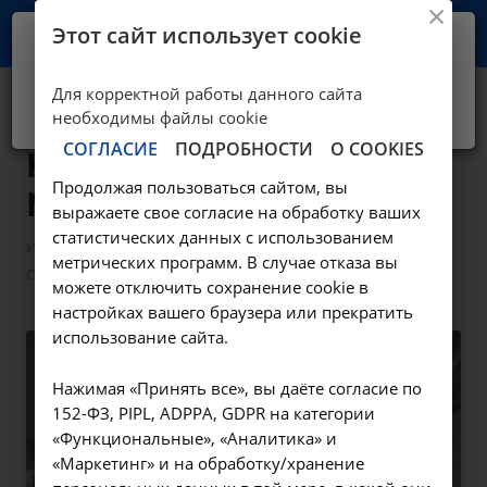
Этот сайт использует cookie
Ваш город -
Иркутск?
Для корректной работы данного сайта
Да, верно
Нет, выбрать другой
Медосмотр в НИИ
необходимы файлы cookie
СОГЛАСИЕ
ПОДРОБНОСТИ
О COOKIES
КЛИНИЧЕСКОЙ
Продолжая пользоваться сайтом, вы
МЕДИЦИНЫ
выражаете свое согласие на обработку ваших
статистических данных с использованием
—
—
Информация
Возможности
метрических программ. В случае отказа вы
Оформление и продление медицинских книжек
можете отключить сохранение cookie в
настройках вашего браузера или прекратить
использование сайта.
Нажимая «Принять все», вы даёте согласие по
152-ФЗ, PIPL, ADPPA, GDPR на категории
«Функциональные», «Аналитика» и
«Маркетинг» и на обработку/хранение