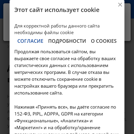
Этот сайт использует cookie
Ваш город -
Иркутск?
Для корректной работы данного сайта
Да, верно
Нет, выбрать другой
Услуги
необходимы файлы cookie
СОГЛАСИЕ
ПОДРОБНОСТИ
О COOKIES
Услуги
Продолжая пользоваться сайтом, вы
выражаете свое согласие на обработку ваших
Диагностика и лечение в
статистических данных с использованием
метрических программ. В случае отказа вы
вашем городе
можете отключить сохранение cookie в
настройках вашего браузера или прекратить
использование сайта.
НИИ КЛИНИЧЕСКОЙ МЕДИЦИНЫ некоммерческое
учреждение, специализирующееся на диагностике и
Нажимая «Принять все», вы даёте согласие по
лечении пациентов с хроническими заболеваниями.
152-ФЗ, PIPL, ADPPA, GDPR на категории
Филиалы расположены в Москве, Иркутске, Ангарске,
«Функциональные», «Аналитика» и
Усолье-Сибирском. Одним из основных
«Маркетинг» и на обработку/хранение
направлений деятельности является гемодиализ у