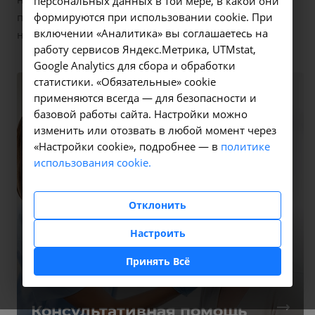
персональных данных в той мере, в какой они
пациентов с патологией почек. В городе Иркутске у
формируются при использовании cookie. При
включении «Аналитика» вы соглашаетесь на
нас работает станция скорой медицинской помощи.
работу сервисов Яндекс.Метрика, UTMstat,
Google Analytics для сбора и обработки
статистики. «Обязательные» cookie
применяются всегда — для безопасности и
базовой работы сайта. Настройки можно
изменить или отозвать в любой момент через
«Настройки cookie», подробнее — в
политике
использования cookie.
Отклонить
Настроить
Принять Всё
Консультативная помощь