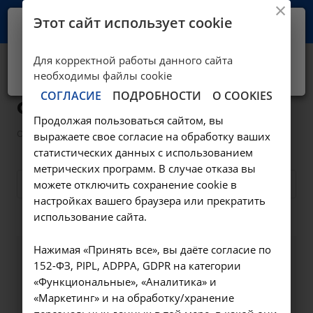
Этот сайт использует cookie
Ваш город -
Иркутск?
Для корректной работы данного сайта
Да, верно
Нет, выбрать другой
Сотрудники
необходимы файлы cookie
СОГЛАСИЕ
ПОДРОБНОСТИ
О COOKIES
образование
Продолжая пользоваться сайтом, вы
—
—
О клинике
Сотрудники
Сотрудники образование
выражаете свое согласие на обработку ваших
статистических данных с использованием
метрических программ. В случае отказа вы
- Выберите специализацию
можете отключить сохранение cookie в
настройках вашего браузера или прекратить
использование сайта.
Нажимая «Принять все», вы даёте согласие по
152-ФЗ, PIPL, ADPPA, GDPR на категории
«Функциональные», «Аналитика» и
«Маркетинг» и на обработку/хранение