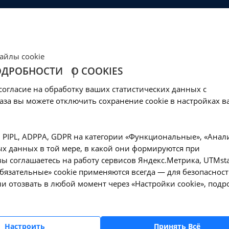
ЦЕНЫ
КЛИНИКА
ОБРАЗОВАНИЕ
СОЦОБЕСПЕЧЕНИ
Ваш город -
Иркутск?
айлы cookie
Да, верно
Нет, выбрать другой
ОДРОБНОСТИ
О COOKIES
согласие на обработку ваших статистических данных с
аза вы можете отключить сохранение cookie в настройках в
, PIPL, ADPPA, GDPR на категории «Функциональные», «Анал
та, авторизуйтесь:
х данных в той мере, в какой они формируются при
ы соглашаетесь на работу сервисов Яндекс.Метрика, UTMsta
«Обязательные» cookie применяются всегда — для безопасност
и отозвать в любой момент через «Настройки cookie», подр
Запомнить меня на этом компьютере
Настроить
Принять Всё