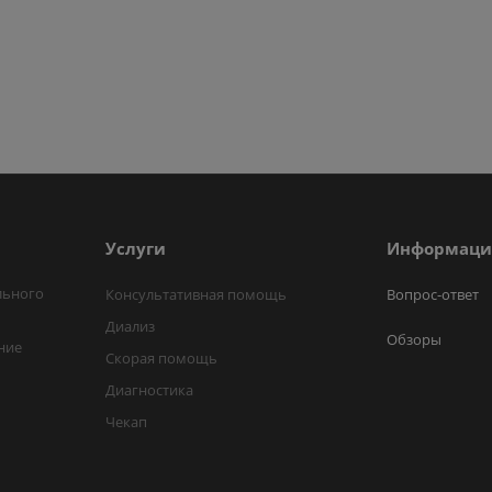
Услуги
Информаци
льного
Консультативная помощь
Вопрос-ответ
Диализ
Обзоры
ние
Скорая помощь
Диагностика
Чекап