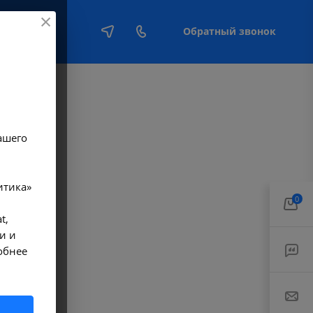
Обратный звонок
Е
ашего
итика»
0
t,
и и
обнее