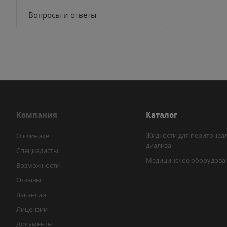
Вопросы и ответы
Компания
Каталог
Жидкости для перитонеа
О клинике
диализа
Специалисты
Медицинское оборудова
Возможности
Отзывы
Вакансии
Лицензии
Документы