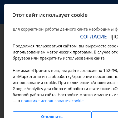
УСЛУГИ
СПЕЦИАЛИСТЫ
Этот сайт использует cookie
Для корректной работы данного сайта необходимы ф
СОГЛАСИЕ
П
Авторизация
Продолжая пользоваться сайтом, вы выражаете свое 
использованием метрических программ. В случае отк
—
—
О клинике
Партнеры
Интеграция сайта с 1С
браузера или прекратить использование сайта.
Нажимая «Принять все», вы даёте согласие по 152-ФЗ
О клинике
Пожалуйс
и «Маркетинг» и на обработку/хранение персональны
использовании cookie. При включении «Аналитика» в
Логин:
Google Analytics для сбора и обработки статистики. 
Специалисты
базовой работы сайта. Настройки можно изменить ил
— в
политике использования cookie.
Пароль:
Возможности
Отклонить