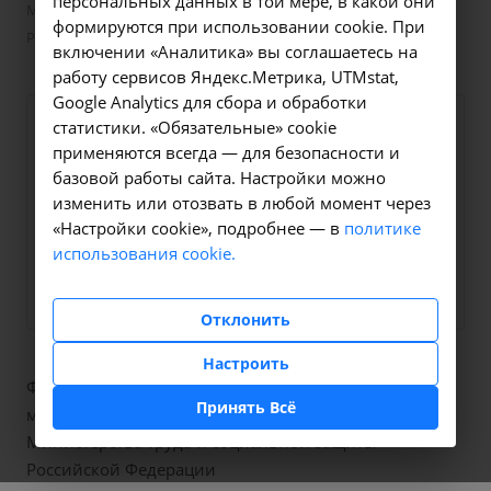
персональных данных в той мере, в какой они
Москве» Министерства труда и социальной защиты
формируются при использовании cookie. При
Российской Федерации
включении «Аналитика» вы соглашаетесь на
работу сервисов Яндекс.Метрика, UTMstat,
Google Analytics для сбора и обработки
статистики. «Обязательные» cookie
применяются всегда — для безопасности и
базовой работы сайта. Настройки можно
изменить или отозвать в любой момент через
«Настройки cookie», подробнее — в
политике
использования cookie.
Сайт
77.gbmse.ru/
Отклонить
Настроить
Федеральное казенное учреждение «Главное бюро
Принять Всё
медико-социальной экспертизы по г. Москве»
Министерства труда и социальной защиты
Российской Федерации