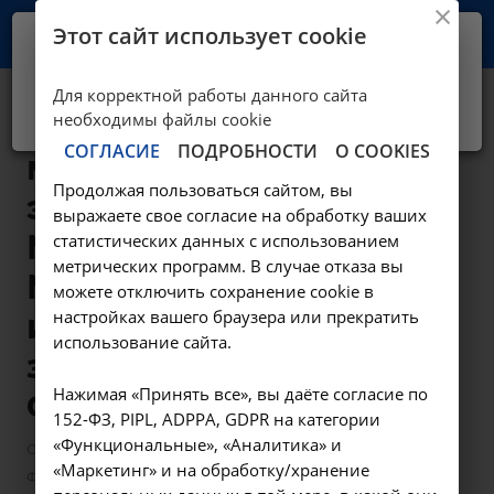
Этот сайт использует cookie
Ваш город -
Иркутск?
Для корректной работы данного сайта
Да, верно
Нет, выбрать другой
ФКУ «Главное бюро
необходимы файлы cookie
СОГЛАСИЕ
ПОДРОБНОСТИ
О COOKIES
медико-социальной
Продолжая пользоваться сайтом, вы
экспертизы по г.
выражаете свое согласие на обработку ваших
Москве»
статистических данных с использованием
метрических программ. В случае отказа вы
Министерства труда
можете отключить сохранение cookie в
настройках вашего браузера или прекратить
и социальной
использование сайта.
защиты Российской
Нажимая «Принять все», вы даёте согласие по
Федерации
152-ФЗ, PIPL, ADPPA, GDPR на категории
«Функциональные», «Аналитика» и
—
—
О клинике
Надзорные органы
«Маркетинг» и на обработку/хранение
ФКУ «Главное бюро медико-социальной экспертизы по г.