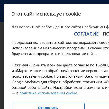
УСЛУГИ
СПЕЦИАЛИСТЫ
Этот сайт использует cookie
Для корректной работы данного сайта необходимы ф
СОГЛАСИЕ
П
Термовоздействие
Продолжая пользоваться сайтом, вы выражаете свое 
аппарате EVA, ваг
использованием метрических программ. В случае отк
браузера или прекратить использование сайта.
Иркутске
Нажимая «Принять все», вы даёте согласие по 152-ФЗ
и «Маркетинг» и на обработку/хранение персональны
использовании cookie. При включении «Аналитика» в
—
—
Цены в Иркутске
Манипуляции гинекологические
Термо
Google Analytics для сбора и обработки статистики. 
базовой работы сайта. Настройки можно изменить ил
— в
политике использования cookie.
Амбулаторно-
поликлинические услуги
Отклонить