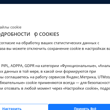
ЦЕНЫ
КЛИНИКА
ОБРАЗОВАНИЕ
СОЦОБЕСПЕЧЕНИ
Ваш город -
Иркутск?
айлы cookie
Да, верно
Нет, выбрать другой
ОДРОБНОСТИ
О COOKIES
: Наружная RF-тер
согласие на обработку ваших статистических данных с
инально - А20.30.023
аза вы можете отключить сохранение cookie в настройках в
, PIPL, ADPPA, GDPR на категории «Функциональные», «Анал
х данных в той мере, в какой они формируются при
ы соглашаетесь на работу сервисов Яндекс.Метрика, UTMsta
воздействие: Наружная RF-терапия на аппарате EVA, вагинально - А20.3
«Обязательные» cookie применяются всегда — для безопасност
и отозвать в любой момент через «Настройки cookie», подр
Оформите заявку на сайте, мы свяжемся с вам
Настроить
Принять Всё
ближайшее время и ответим на все интересу