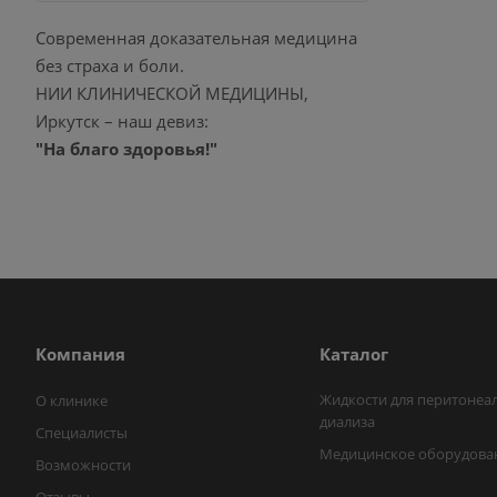
Современная доказательная медицина
без страха и боли.
НИИ КЛИНИЧЕСКОЙ МЕДИЦИНЫ,
Иркутск – наш девиз:
"На благо здоровья!"
Компания
Каталог
Жидкости для перитонеа
О клинике
диализа
Специалисты
Медицинское оборудова
Возможности