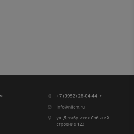
я
+7 (3952) 28-04-44
info@niicm.ru
ул. Декабрьских Событий
строение 123