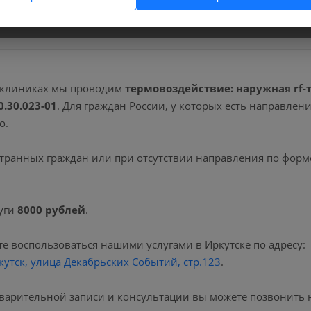
вопросы.
 клиниках мы проводим
термовоздействие: наружная rf-т
0.30.023-01
. Для граждан России, у которых есть направле
о.
транных граждан или при отсутствии направления по форм
уги
8000 рублей
.
е воспользоваться нашими услугами в Иркутске по адресу:
кутск, улица Декабрьских Событий, стр.123
.
варительной записи и консультации вы можете позвонить 