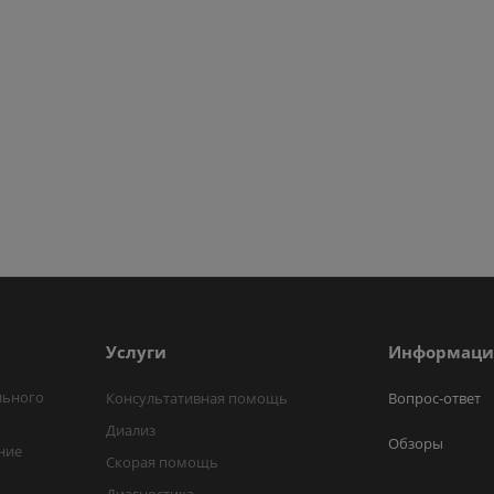
Услуги
Информаци
льного
Консультативная помощь
Вопрос-ответ
Диализ
Обзоры
ние
Скорая помощь