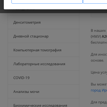
Гемодиализ
Денситометрия
В наших
Дневной стационар
(НМУ)
А2
бесплатн
Компьютерная томография
Для инос
основе.
Лабораторные исследования
Цена усл
COVID-19
Вы может
город Ир
Анализы мочи
Для пред
Биохимические исследования