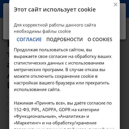
Этот сайт использует cookie
Ваш город -
Иркутск?
Для корректной работы данного сайта
Да, верно
Нет, выбрать другой
Термовоздействие:
необходимы файлы cookie
СОГЛАСИЕ
ПОДРОБНОСТИ
О COOKIES
Наружная RF-
Продолжая пользоваться сайтом, вы
терапия на
выражаете свое согласие на обработку ваших
аппарате EVA -
статистических данных с использованием
метрических программ. В случае отказа вы
А20.30.023-03 в
можете отключить сохранение cookie в
настройках вашего браузера или прекратить
Иркутске
использование сайта.
—
—
Цены в Иркутске
Манипуляции гинекологические
Нажимая «Принять все», вы даёте согласие по
Термовоздействие: Наружная RF-терапия на аппарате EVA -
152-ФЗ, PIPL, ADPPA, GDPR на категории
А20.30.023-03 в Иркутске
«Функциональные», «Аналитика» и
«Маркетинг» и на обработку/хранение