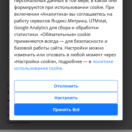
персональных данных в той мере, в какой они
Оформите заявку на сайте,
формируются при использовании cookie. При
11000 ₽
включении «Аналитика» вы соглашаетесь на
мы свяжемся с вами в
работу сервисов Яндекс.Метрика, UTMstat,
ближайшее время и
Google Analytics для сбора и обработки
ответим на все
статистики. «Обязательные» cookie
интересующие вопросы.
применяются всегда — для безопасности и
базовой работы сайта. Настройки можно
Заказать услугу
изменить или отозвать в любой момент через
«Настройки cookie», подробнее — в
политике
использования cookie.
В наших клиниках мы проводим
Отклонить
термовоздействие: наружная rf-терапия на
Настроить
аппарате eva
, код услуги (НМУ)
А20.30.023-03
. Для
граждан России, у которых есть направление,
Принять Всё
медицинская помощь оказывается по полису ОМС
бесплатно.