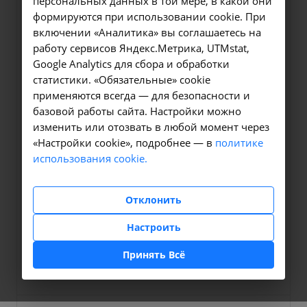
персональных данных в той мере, в какой они
формируются при использовании cookie. При
включении «Аналитика» вы соглашаетесь на
работу сервисов Яндекс.Метрика, UTMstat,
Google Analytics для сбора и обработки
статистики. «Обязательные» cookie
применяются всегда — для безопасности и
базовой работы сайта. Настройки можно
изменить или отозвать в любой момент через
«Настройки cookie», подробнее — в
политике
Должность
использования cookie.
Врач-невролог
Отклонить
Запись онлайн
Настроить
Телефон
E-mail
Принять Всё
+7 (395) 243-02-03
info@niicm.ru