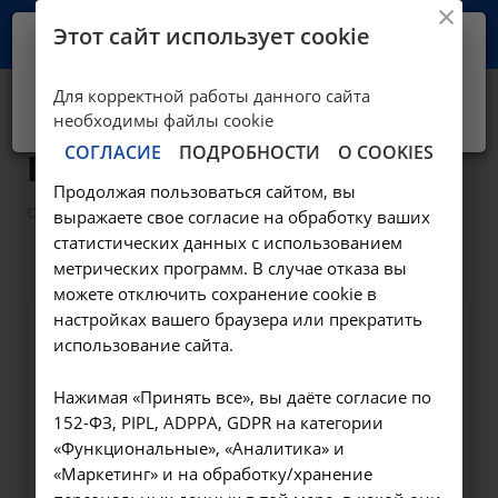
Этот сайт использует cookie
Ваш город -
Иркутск?
Для корректной работы данного сайта
Да, верно
Нет, выбрать другой
Казаков Никита
необходимы файлы cookie
СОГЛАСИЕ
ПОДРОБНОСТИ
О COOKIES
Петрович
Продолжая пользоваться сайтом, вы
—
—
О клинике
Сотрудники
Специалисты поликлиник
выражаете свое согласие на обработку ваших
—
Казаков Никита Петрович
статистических данных с использованием
метрических программ. В случае отказа вы
можете отключить сохранение cookie в
настройках вашего браузера или прекратить
использование сайта.
Нажимая «Принять все», вы даёте согласие по
152-ФЗ, PIPL, ADPPA, GDPR на категории
«Функциональные», «Аналитика» и
«Маркетинг» и на обработку/хранение