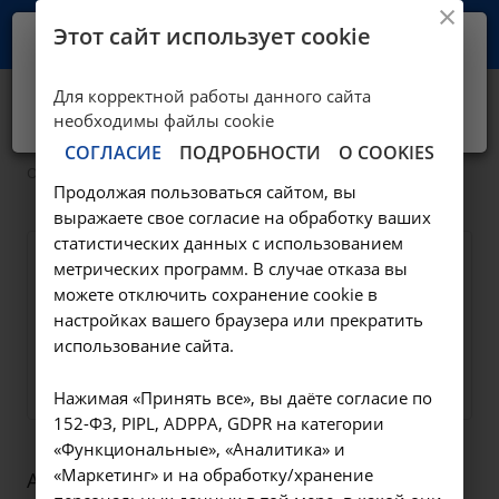
Этот сайт использует cookie
Ваш город -
Иркутск?
Для корректной работы данного сайта
Да, верно
Нет, выбрать другой
Медиана-Фильтр
необходимы файлы cookie
СОГЛАСИЕ
ПОДРОБНОСТИ
О COOKIES
—
—
О клинике
Производители
Медиана-Фильтр
Продолжая пользоваться сайтом, вы
выражаете свое согласие на обработку ваших
статистических данных с использованием
метрических программ. В случае отказа вы
можете отключить сохранение cookie в
настройках вашего браузера или прекратить
использование сайта.
Нажимая «Принять все», вы даёте согласие по
152-ФЗ, PIPL, ADPPA, GDPR на категории
«Функциональные», «Аналитика» и
«Маркетинг» и на обработку/хранение
АО «НПК МЕДИАНА-ФИЛЬТР»