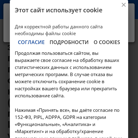
Этот сайт использует cookie
Ваш город -
Иркутск?
Для корректной работы данного сайта
Да, верно
Нет, выбрать другой
Медицинская
необходимы файлы cookie
СОГЛАСИЕ
ПОДРОБНОСТИ
О COOKIES
эвакуация
Продолжая пользоваться сайтом, вы
пациента с
выражаете свое согласие на обработку ваших
подъемом и
статистических данных с использованием
метрических программ. В случае отказа вы
спуском пациента
можете отключить сохранение cookie в
настройках вашего браузера или прекратить
на носилках
использование сайта.
(свыше 10 км от
Нажимая «Принять все», вы даёте согласие по
границы города
152-ФЗ, PIPL, ADPPA, GDPR на категории
Иркутска-3 типа
«Функциональные», «Аналитика» и
«Маркетинг» и на обработку/хранение
удаленности) * -