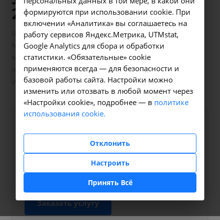
персональных данных в той мере, в какой они
23.20 в Иркутске
формируются при использовании cookie. При
включении «Аналитика» вы соглашаетесь на
—
—
Цены в Иркутске
Скорая медицинская помощь
работу сервисов Яндекс.Метрика, UTMstat,
—
Медицинская эвакуация
Google Analytics для сбора и обработки
статистики. «Обязательные» cookie
Медицинская эвакуация пациента с подъемом и спуском
применяются всегда — для безопасности и
пациента на носилках (свыше 10 км от границы города
базовой работы сайта. Настройки можно
Иркутска-3 типа удаленности) * - 23.20 в Иркутске
изменить или отозвать в любой момент через
«Настройки cookie», подробнее — в
политике
использования cookie.
Оформите заявку на сайте,
5700 ₽
мы свяжемся с вами в
Отклонить
ближайшее время и ответим
Настроить
на все интересующие
вопросы.
Принять Всё
Заказать услугу