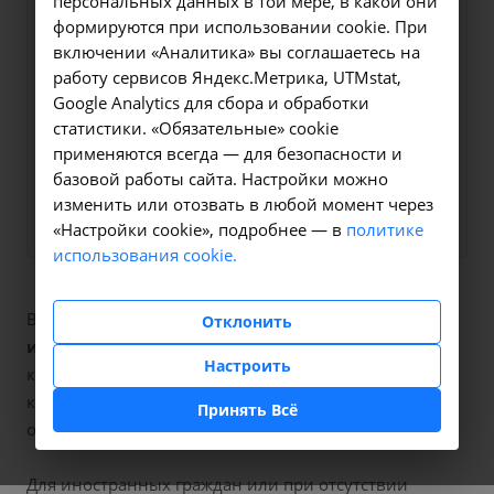
персональных данных в той мере, в какой они
Оформите заявку на сайте,
формируются при использовании cookie. При
1400 ₽
включении «Аналитика» вы соглашаетесь на
мы свяжемся с вами в
работу сервисов Яндекс.Метрика, UTMstat,
ближайшее время и ответим
Google Analytics для сбора и обработки
на все интересующие
статистики. «Обязательные» cookie
вопросы.
применяются всегда — для безопасности и
базовой работы сайта. Настройки можно
Заказать услугу
изменить или отозвать в любой момент через
«Настройки cookie», подробнее — в
политике
использования cookie.
В наших клиниках мы проводим
цитологическое
Отклонить
исследование микропрепарата шейки матки
,
Настроить
код услуги (НМУ)
A08.20.017
. Для граждан России, у
которых есть направление, медицинская помощь
Принять Всё
оказывается по полису ОМС бесплатно.
Для иностранных граждан или при отсутствии