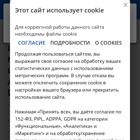
Этот сайт использует cookie
Ваш город -
Иркутск?
Для корректной работы данного сайта
Да, верно
Нет, выбрать другой
Цитологическое
необходимы файлы cookie
СОГЛАСИЕ
ПОДРОБНОСТИ
О COOKIES
исследование
Продолжая пользоваться сайтом, вы
микропрепарата
выражаете свое согласие на обработку ваших
шейки матки -
статистических данных с использованием
метрических программ. В случае отказа вы
A08.20.017 в
можете отключить сохранение cookie в
настройках вашего браузера или прекратить
Иркутске
использование сайта.
—
—
Цены в Иркутске
Манипуляции гинекологические
Нажимая «Принять все», вы даёте согласие по
Цитологическое исследование микропрепарата шейки матки -
152-ФЗ, PIPL, ADPPA, GDPR на категории
A08.20.017 в Иркутске
«Функциональные», «Аналитика» и
«Маркетинг» и на обработку/хранение