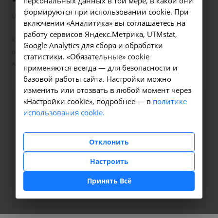
персональных данных в той мере, в какой они
формируются при использовании cookie. При
—
Цены в Иркутске
Компьютерная томография в Иркутске
включении «Аналитика» вы соглашаетесь на
—
работу сервисов Яндекс.Метрика, UTMstat,
Компьютерная томография почек и верхних мочевыводящих
Google Analytics для сбора и обработки
путей с внутривенным болюсным контрастированием -
статистики. «Обязательные» cookie
A06.28.009.001 в Иркутске
применяются всегда — для безопасности и
базовой работы сайта. Настройки можно
изменить или отозвать в любой момент через
«Настройки cookie», подробнее — в
политике
Оформите заявку на сайте,
6999 ₽
использования cookie.
мы свяжемся с вами в
ближайшее время и ответим
Отклонить
на все интересующие
вопросы.
Настроить
Принять Всё
Заказать услугу