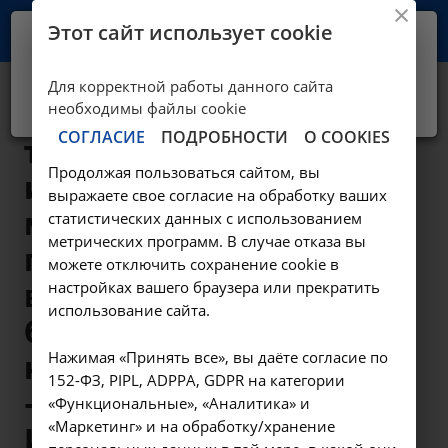
Этот сайт использует cookie
Ваш город -
Иркутск?
Для корректной работы данного сайта
Да, верно
Нет, выбрать другой
Компьютерная
необходимы файлы cookie
СОГЛАСИЕ
ПОДРОБНОСТИ
О COOKIES
томография почек
Продолжая пользоваться сайтом, вы
и верхних
выражаете свое согласие на обработку ваших
мочевыводящих
статистических данных с использованием
метрических программ. В случае отказа вы
путей с
можете отключить сохранение cookie в
настройках вашего браузера или прекратить
внутривенным
использование сайта.
болюсным
Нажимая «Принять все», вы даёте согласие по
контрастированием
152-ФЗ, PIPL, ADPPA, GDPR на категории
- A06.28.009.001 в
«Функциональные», «Аналитика» и
«Маркетинг» и на обработку/хранение
Иркутске