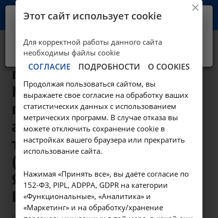
Этот сайт использует cookie
Ваш город -
Иркутск?
Для корректной работы данного сайта
Да, верно
Нет, выбрать другой
Введение
необходимы файлы cookie
СОГЛАСИЕ
ПОДРОБНОСТИ
О COOKIES
препарата
Продолжая пользоваться сайтом, вы
Мэлсмон 1
выражаете свое согласие на обработку ваших
процедура - 1
статистических данных с использованием
метрических программ. В случае отказа вы
ампула "Мэлсмон-
можете отключить сохранение cookie в
настройках вашего браузера или прекратить
терапия"
использование сайта.
(Melsmon,
Нажимая «Принять все», вы даёте согласие по
Япония) - 5.5 в
152-ФЗ, PIPL, ADPPA, GDPR на категории
Иркутске
«Функциональные», «Аналитика» и
«Маркетинг» и на обработку/хранение
—
—
Цены в Иркутске
Манипуляции гинекологические