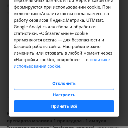
персональных данных в той мере, в какой они
Введение препарата Мэлсмон 1 процедура - 1 ампула
формируются при использовании cookie. При
"Мэлсмон-терапия" (Melsmon, Япония) - 5.5 в Иркутске
включении «Аналитика» вы соглашаетесь на
работу сервисов Яндекс.Метрика, UTMstat,
Google Analytics для сбора и обработки
статистики. «Обязательные» cookie
Оформите заявку на сайте,
4000 ₽
применяются всегда — для безопасности и
мы свяжемся с вами в
базовой работы сайта. Настройки можно
ближайшее время и ответим
изменить или отозвать в любой момент через
«Настройки cookie», подробнее — в
политике
на все интересующие
использования cookie.
вопросы.
Заказать услугу
Отклонить
Настроить
Принять Всё
В наших клиниках мы проводим
введение
препарата мэлсмон 1 процедура - 1 ампула
"мэлсмон-терапия" (melsmon, япония)
, код услуги