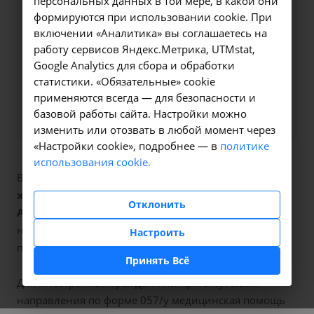
персональных данных в той мере, в какой они
мы свяжемся с вами в
формируются при использовании cookie. При
ближайшее время и ответим
включении «Аналитика» вы соглашаетесь на
на все интересующие
работу сервисов Яндекс.Метрика, UTMstat,
Google Analytics для сбора и обработки
вопросы.
статистики. «Обязательные» cookie
применяются всегда — для безопасности и
Заказать услугу
базовой работы сайта. Настройки можно
изменить или отозвать в любой момент через
«Настройки cookie», подробнее — в
политике
использования cookie.
В наших клиниках мы проводим
удаление полипа
женских половых органов
, код услуги (НМУ)
Отклонить
А16.20.084
. Для граждан России, у которых есть
направление, медицинская помощь оказывается по
Настроить
полису ОМС бесплатно.
Принять Всё
Для иностранных граждан или при отсутствии
направления по форме 057/у медицинская помощь