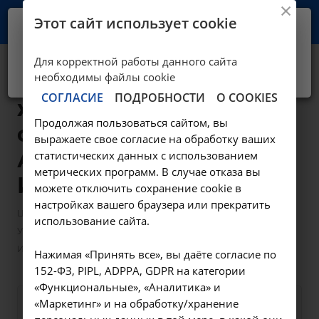
Этот сайт использует cookie
Ваш город -
Иркутск?
Для корректной работы данного сайта
Да, верно
Нет, выбрать другой
Удаление полипа
необходимы файлы cookie
СОГЛАСИЕ
ПОДРОБНОСТИ
О COOKIES
женских половых
Продолжая пользоваться сайтом, вы
органов -
выражаете свое согласие на обработку ваших
А16.20.084 в
статистических данных с использованием
метрических программ. В случае отказа вы
Иркутске
можете отключить сохранение cookie в
настройках вашего браузера или прекратить
—
—
Цены в Иркутске
Манипуляции гинекологические
использование сайта.
Удаление полипа женских половых органов - А16.20.084 в
Иркутске
Нажимая «Принять все», вы даёте согласие по
152-ФЗ, PIPL, ADPPA, GDPR на категории
«Функциональные», «Аналитика» и
«Маркетинг» и на обработку/хранение
Оформите заявку на сайте,
1200 ₽