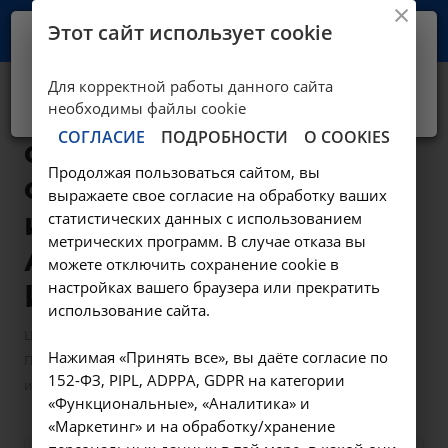
Этот сайт использует cookie
Ваш город -
Иркутск?
Для корректной работы данного сайта
Да, верно
Нет, выбрать другой
Пункция заднего
необходимы файлы cookie
СОГЛАСИЕ
ПОДРОБНОСТИ
О COOKIES
свода влагалища
Продолжая пользоваться сайтом, вы
с цитологическим
выражаете свое согласие на обработку ваших
исследованием -
статистических данных с использованием
метрических программ. В случае отказа вы
А11.20.018 в
можете отключить сохранение cookie в
настройках вашего браузера или прекратить
Иркутске
использование сайта.
—
—
Цены в Иркутске
Манипуляции гинекологические
Нажимая «Принять все», вы даёте согласие по
Пункция заднего свода влагалища с цитологическим
152-ФЗ, PIPL, ADPPA, GDPR на категории
исследованием - А11.20.018 в Иркутске
«Функциональные», «Аналитика» и
«Маркетинг» и на обработку/хранение