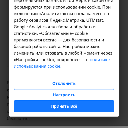
персональных данных в той мере, в какой они
Оформите заявку на сайте,
формируются при использовании cookie. При
1500 ₽
включении «Аналитика» вы соглашаетесь на
мы свяжемся с вами в
работу сервисов Яндекс.Метрика, UTMstat,
ближайшее время и ответим
Google Analytics для сбора и обработки
на все интересующие
статистики. «Обязательные» cookie
вопросы.
применяются всегда — для безопасности и
базовой работы сайта. Настройки можно
Заказать услугу
изменить или отозвать в любой момент через
«Настройки cookie», подробнее — в
политике
использования cookie.
В наших клиниках мы проводим
пункция заднего
Отклонить
свода влагалища с цитологическим
Настроить
исследованием
, код услуги (НМУ)
А11.20.018
. Для
граждан России, у которых есть направление,
Принять Всё
медицинская помощь оказывается по полису ОМС
бесплатно.