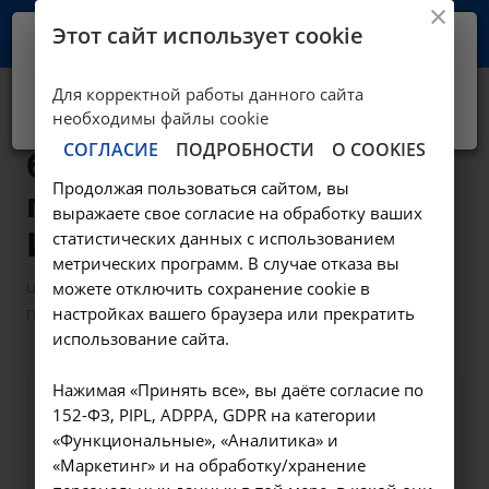
Этот сайт использует cookie
Ваш город -
Иркутск?
Для корректной работы данного сайта
Да, верно
Нет, выбрать другой
Плазмолифтинг
необходимы файлы cookie
СОГЛАСИЕ
ПОДРОБНОСТИ
О COOKIES
больших половых
Продолжая пользоваться сайтом, вы
губ - 5.7 в
выражаете свое согласие на обработку ваших
Иркутске
статистических данных с использованием
метрических программ. В случае отказа вы
—
—
Цены в Иркутске
можете отключить сохранение cookie в
Манипуляции гинекологические
настройках вашего браузера или прекратить
Плазмолифтинг больших половых губ - 5.7 в Иркутске
использование сайта.
Нажимая «Принять все», вы даёте согласие по
Оформите заявку на сайте,
5600 ₽
152-ФЗ, PIPL, ADPPA, GDPR на категории
мы свяжемся с вами в
«Функциональные», «Аналитика» и
«Маркетинг» и на обработку/хранение
ближайшее время и ответим