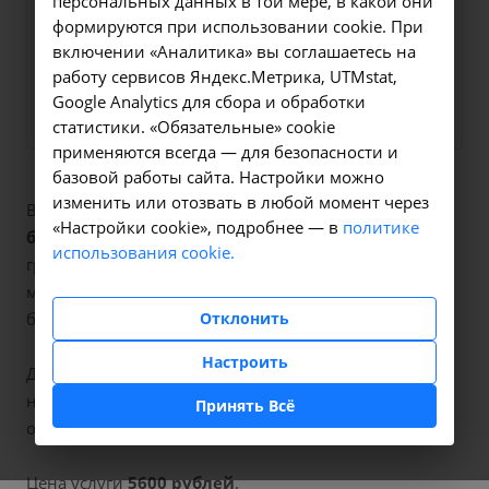
персональных данных в той мере, в какой они
на все интересующие
формируются при использовании cookie. При
вопросы.
включении «Аналитика» вы соглашаетесь на
работу сервисов Яндекс.Метрика, UTMstat,
Заказать услугу
Google Analytics для сбора и обработки
статистики. «Обязательные» cookie
применяются всегда — для безопасности и
базовой работы сайта. Настройки можно
изменить или отозвать в любой момент через
В наших клиниках мы проводим
плазмолифтинг
«Настройки cookie», подробнее — в
политике
больших половых губ
, код услуги (НМУ)
5.7
. Для
использования cookie.
граждан России, у которых есть направление,
медицинская помощь оказывается по полису ОМС
Отклонить
бесплатно.
Настроить
Для иностранных граждан или при отсутствии
направления по форме 057/у медицинская помощь
Принять Всё
оказывается на платной основе.
Цена услуги
5600 рублей
.