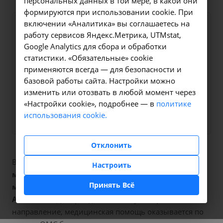
персональных данных в той мере, в какой они
формируются при использовании cookie. При
включении «Аналитика» вы соглашаетесь на
Оформите заявку на сайте,
800 ₽
работу сервисов Яндекс.Метрика, UTMstat,
мы свяжемся с вами в
Google Analytics для сбора и обработки
ближайшее время и ответим
статистики. «Обязательные» cookie
применяются всегда — для безопасности и
на все интересующие
базовой работы сайта. Настройки можно
вопросы.
изменить или отозвать в любой момент через
«Настройки cookie», подробнее — в
политике
Заказать услугу
использования cookie.
Отклонить
В наших клиниках мы проводим
Настроить
микроскопическое исследование влагалищных
Принять Всё
мазков (бактериоскопия)
, код услуги (НМУ)
A12.20.001
. Для граждан России, у которых есть
направление, медицинская помощь оказывается по