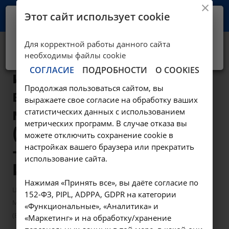
Этот сайт использует cookie
Ваш город -
Иркутск?
Для корректной работы данного сайта
Да, верно
Нет, выбрать другой
Микроскопическое
необходимы файлы cookie
СОГЛАСИЕ
ПОДРОБНОСТИ
О COOKIES
исследование
Продолжая пользоваться сайтом, вы
влагалищных
выражаете свое согласие на обработку ваших
мазков
статистических данных с использованием
метрических программ. В случае отказа вы
(Бактериоскопия)
можете отключить сохранение cookie в
настройках вашего браузера или прекратить
- A12.20.001 в
использование сайта.
Иркутске
Нажимая «Принять все», вы даёте согласие по
—
—
Цены в Иркутске
Манипуляции гинекологические
152-ФЗ, PIPL, ADPPA, GDPR на категории
Микроскопическое исследование влагалищных мазков
«Функциональные», «Аналитика» и
(Бактериоскопия) - A12.20.001 в Иркутске
«Маркетинг» и на обработку/хранение