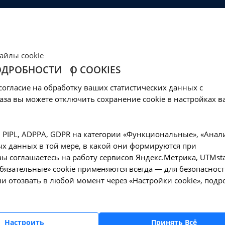
ЦЕНЫ
КЛИНИКА
ОБРАЗОВАНИЕ
СОЦОБЕСПЕЧЕНИ
Ваш город -
Иркутск?
айлы cookie
Да, верно
Нет, выбрать другой
ОДРОБНОСТИ
О COOKIES
ое введение лечеб
согласие на обработку ваших статистических данных с
05.012 в Иркутске
аза вы можете отключить сохранение cookie в настройках в
цервикальное введение лечебных препаратов - ГНК205.012 в Иркутске
, PIPL, ADPPA, GDPR на категории «Функциональные», «Анал
х данных в той мере, в какой они формируются при
ы соглашаетесь на работу сервисов Яндекс.Метрика, UTMsta
«Обязательные» cookie применяются всегда — для безопасност
и отозвать в любой момент через «Настройки cookie», подр
Оформите заявку на сайте, мы свяжемся с вам
ближайшее время и ответим на все интересу
вопросы.
Настроить
Принять Всё