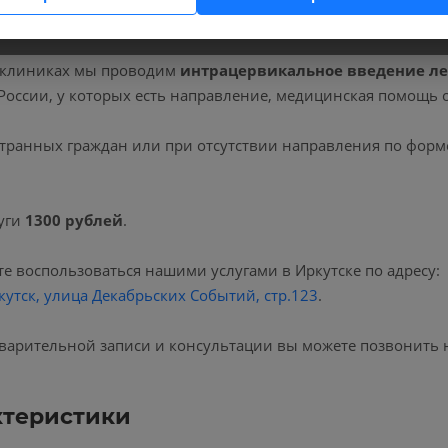
 клиниках мы проводим
интрацервикальное введение л
России, у которых есть направление, медицинская помощь 
транных граждан или при отсутствии направления по форм
уги
1300 рублей
.
е воспользоваться нашими услугами в Иркутске по адресу:
кутск, улица Декабрьских Событий, стр.123
.
варительной записи и консультации вы можете позвонить 
ктеристики