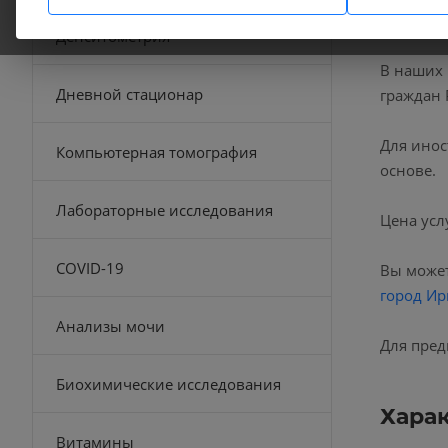
Денситометрия
В наших
Дневной стационар
граждан 
Для инос
Компьютерная томография
основе.
Лабораторные исследования
Цена усл
COVID-19
Вы может
город Ир
Анализы мочи
Для пред
Биохимические исследования
Хара
Витамины