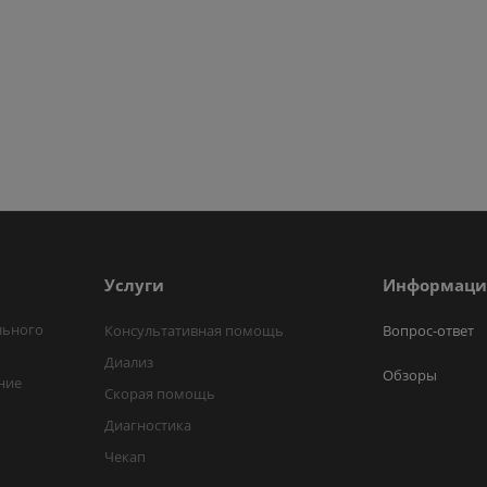
Услуги
Информаци
льного
Консультативная помощь
Вопрос-ответ
Диализ
Обзоры
ние
Скорая помощь
Диагностика
Чекап