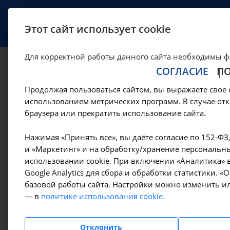
УСЛУГИ
СПЕЦИАЛИСТЫ
Этот сайт использует cookie
Для корректной работы данного сайта необходимы ф
СОГЛАСИЕ
П
Интрацервикальн
Продолжая пользоваться сайтом, вы выражаете свое 
препаратов - ГНК2
использованием метрических программ. В случае отк
браузера или прекратить использование сайта.
—
—
Цены в Иркутске
Манипуляции гинекологические
Интра
Нажимая «Принять все», вы даёте согласие по 152-ФЗ
и «Маркетинг» и на обработку/хранение персональны
использовании cookie. При включении «Аналитика» в
Google Analytics для сбора и обработки статистики. 
Амбулаторно-
базовой работы сайта. Настройки можно изменить ил
поликлинические услуги
— в
политике использования cookie.
Гемодиализ
Отклонить