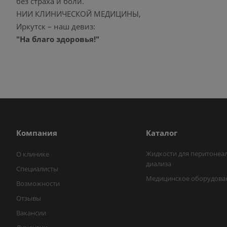
без страха и боли.
НИИ КЛИНИЧЕСКОЙ МЕДИЦИНЫ,
Иркутск – наш девиз:
"На благо здоровья!"
Компания
Каталог
Жидкости для перитонеа
О клинике
диализа
Специалисты
Медицинское оборудова
Возможности
Отзывы
Вакансии