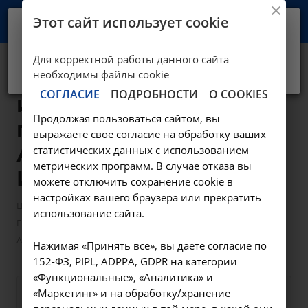
Этот сайт использует cookie
Ваш город -
Иркутск?
Для корректной работы данного сайта
Да, верно
Нет, выбрать другой
Гистеросальпингография
необходимы файлы cookie
СОГЛАСИЕ
ПОДРОБНОСТИ
О COOKIES
иссл.,совм.с
Продолжая пользоваться сайтом, вы
гинек.манип. -
выражаете свое согласие на обработку ваших
А06.20.001 в
статистических данных с использованием
метрических программ. В случае отказа вы
Иркутске
можете отключить сохранение cookie в
настройках вашего браузера или прекратить
—
—
Цены в Иркутске
Манипуляции гинекологические
использование сайта.
Гистеросальпингография+R-иссл.,совм.с гинек.манип. -
А06.20.001 в Иркутске
Нажимая «Принять все», вы даёте согласие по
152-ФЗ, PIPL, ADPPA, GDPR на категории
«Функциональные», «Аналитика» и
«Маркетинг» и на обработку/хранение
Оформите заявку на сайте,
5000 ₽