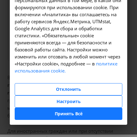
персональных данных в той мере, в какой они
мы свяжемся с вами в
формируются при использовании cookie. При
ближайшее время и ответим
включении «Аналитика» вы соглашаетесь на
на все интересующие
работу сервисов Яндекс.Метрика, UTMstat,
Google Analytics для сбора и обработки
вопросы.
статистики. «Обязательные» cookie
применяются всегда — для безопасности и
Заказать услугу
базовой работы сайта. Настройки можно
изменить или отозвать в любой момент через
«Настройки cookie», подробнее — в
политике
использования cookie.
В наших клиниках мы проводим
гистеросальпингография+r-иссл.,совм.с
Отклонить
гинек.манип.
, код услуги (НМУ)
А06.20.001
. Для
граждан России, у которых есть направление,
Настроить
медицинская помощь оказывается по полису ОМС
Принять Всё
бесплатно.
Для иностранных граждан или при отсутствии