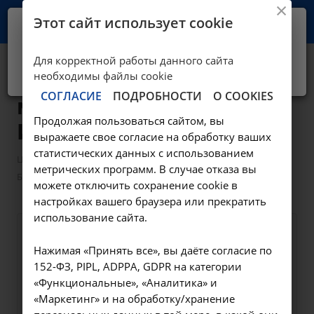
Этот сайт использует cookie
Ваш город -
Иркутск?
Для корректной работы данного сайта
Да, верно
Нет, выбрать другой
Биопсия шейки
необходимы файлы cookie
СОГЛАСИЕ
ПОДРОБНОСТИ
О COOKIES
матки - А11.20.011 в
Продолжая пользоваться сайтом, вы
Иркутске
выражаете свое согласие на обработку ваших
статистических данных с использованием
—
—
Цены в Иркутске
Манипуляции гинекологические
метрических программ. В случае отказа вы
Биопсия шейки матки - А11.20.011 в Иркутске
можете отключить сохранение cookie в
настройках вашего браузера или прекратить
использование сайта.
Оформите заявку на сайте,
2500 ₽
Нажимая «Принять все», вы даёте согласие по
мы свяжемся с вами в
152-ФЗ, PIPL, ADPPA, GDPR на категории
ближайшее время и ответим
«Функциональные», «Аналитика» и
на все интересующие
«Маркетинг» и на обработку/хранение