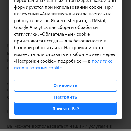
вопросы.
персональных данных в той мере, в какой они
формируются при использовании cookie. При
включении «Аналитика» вы соглашаетесь на
Заказать услугу
работу сервисов Яндекс.Метрика, UTMstat,
Google Analytics для сбора и обработки
статистики. «Обязательные» cookie
применяются всегда — для безопасности и
В наших клиниках мы проводим
биопсия шейки
базовой работы сайта. Настройки можно
матки
, код услуги (НМУ)
А11.20.011
. Для граждан
изменить или отозвать в любой момент через
России, у которых есть направление, медицинская
«Настройки cookie», подробнее — в
политике
использования cookie.
помощь оказывается по полису ОМС бесплатно.
Для иностранных граждан или при отсутствии
Отклонить
направления по форме 057/у медицинская помощь
оказывается на платной основе.
Настроить
Принять Всё
Цена услуги
2500 рублей
.
Вы можете воспользоваться нашими услугами в