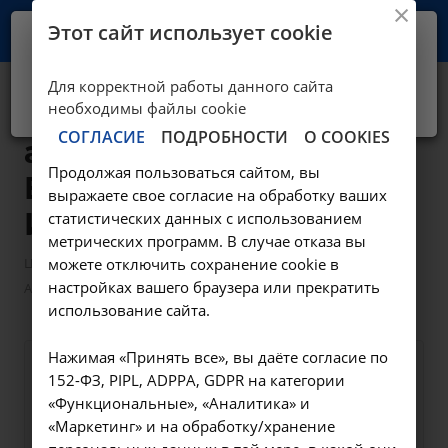
Этот сайт использует cookie
Ваш город -
Иркутск?
Для корректной работы данного сайта
Да, верно
Нет, выбрать другой
Аппликационная
необходимы файлы cookie
СОГЛАСИЕ
ПОДРОБНОСТИ
О COOKIES
анестезия -
Продолжая пользоваться сайтом, вы
В01.003.004.004 в
выражаете свое согласие на обработку ваших
Иркутске
статистических данных с использованием
метрических программ. В случае отказа вы
—
—
Цены в Иркутске
можете отключить сохранение cookie в
Манипуляции гинекологические
настройках вашего браузера или прекратить
Аппликационная анестезия - В01.003.004.004 в Иркутске
использование сайта.
Нажимая «Принять все», вы даёте согласие по
Оформите заявку на сайте,
390 ₽
152-ФЗ, PIPL, ADPPA, GDPR на категории
мы свяжемся с вами в
«Функциональные», «Аналитика» и
«Маркетинг» и на обработку/хранение
ближайшее время и ответим