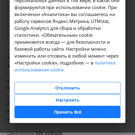
персональных данных в той мере, в какой они
на все интересующие
формируются при использовании cookie. При
вопросы.
включении «Аналитика» вы соглашаетесь на
работу сервисов Яндекс.Метрика, UTMstat,
Заказать услугу
Google Analytics для сбора и обработки
статистики. «Обязательные» cookie
применяются всегда — для безопасности и
базовой работы сайта. Настройки можно
изменить или отозвать в любой момент через
В наших клиниках мы проводим
аппликационная
«Настройки cookie», подробнее — в
политике
анестезия
, код услуги (НМУ)
В01.003.004.004
. Для
использования cookie.
граждан России, у которых есть направление,
медицинская помощь оказывается по полису ОМС
Отклонить
бесплатно.
Настроить
Для иностранных граждан или при отсутствии
направления по форме 057/у медицинская помощь
Принять Всё
оказывается на платной основе.
Цена услуги
390 рублей
.