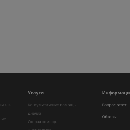
Услуги
Информаци
льного
Консультативная помощь
Вопрос-ответ
Диализ
Обзоры
ние
Скорая помощь