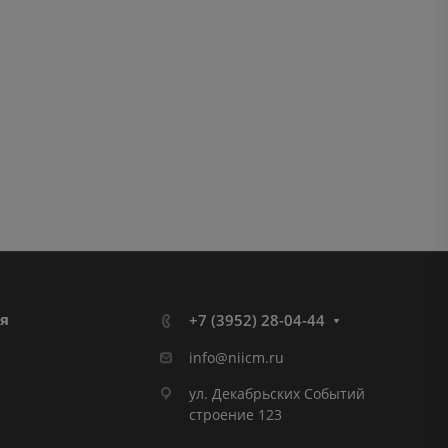
я
+7 (3952) 28-04-44
info@niicm.ru
ул. Декабрьских Событий
строение 123