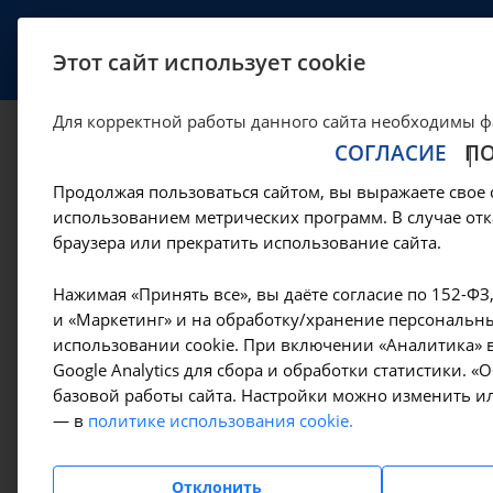
УСЛУГИ
СПЕЦИАЛИСТЫ
Этот сайт использует cookie
Для корректной работы данного сайта необходимы ф
СОГЛАСИЕ
П
Магнитно-резона
Продолжая пользоваться сайтом, вы выражаете свое 
интракарниальных
использованием метрических программ. В случае отк
браузера или прекратить использование сайта.
Иркутске
Нажимая «Принять все», вы даёте согласие по 152-ФЗ
и «Маркетинг» и на обработку/хранение персональны
использовании cookie. При включении «Аналитика» в
—
—
Цены в Иркутске
Магнитно-резонансная томография
Ма
Google Analytics для сбора и обработки статистики. 
базовой работы сайта. Настройки можно изменить ил
— в
политике использования cookie.
Амбулаторно-
поликлинические услуги
Отклонить