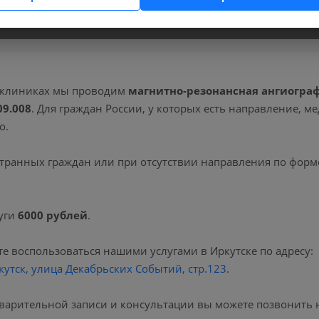
вопросы.
 клиниках мы проводим
магнитно-резонансная ангиогра
09.008
. Для граждан России, у которых есть направление, 
о.
транных граждан или при отсутствии направления по форм
уги
6000 рублей
.
е воспользоваться нашими услугами в Иркутске по адресу:
кутск, улица Декабрьских Событий, стр.123
.
варительной записи и консультации вы можете позвонить 