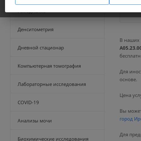
Гемодиализ
Денситометрия
В наших
Дневной стационар
A05.23.0
бесплатн
Компьютерная томография
Для инос
основе.
Лабораторные исследования
Цена усл
COVID-19
Вы может
город Ир
Анализы мочи
Для пред
Биохимические исследования