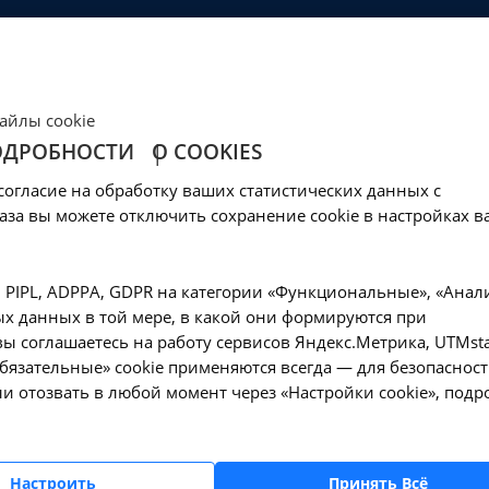
ЦЕНЫ
КЛИНИКА
ОБРАЗОВАНИЕ
СОЦОБЕСПЕЧЕНИ
Ваш город -
Иркутск?
айлы cookie
Да, верно
Нет, выбрать другой
ОДРОБНОСТИ
О COOKIES
нсная ангиография
согласие на обработку ваших статистических данных с
 сосудов - A05.23.0
аза вы можете отключить сохранение cookie в настройках в
, PIPL, ADPPA, GDPR на категории «Функциональные», «Анал
х данных в той мере, в какой они формируются при
ы соглашаетесь на работу сервисов Яндекс.Метрика, UTMsta
гнитно-резонансная ангиография интракарниальных сосудов - A05.23.0
«Обязательные» cookie применяются всегда — для безопасност
и отозвать в любой момент через «Настройки cookie», подр
Оформите заявку на сайте, мы свяжемся с вам
Настроить
Принять Всё
ближайшее время и ответим на все интересу