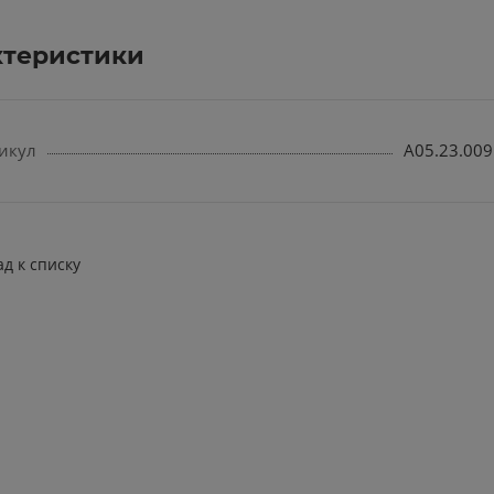
ктеристики
икул
A05.23.009
ад к списку