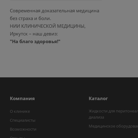
Современная доказательная медицина
без страха и боли.
НИИ КЛИНИЧЕСКОЙ МЕДИЦИНЫ,
Иркутск – наш девиз:
"На благо здоровья!"
Компания
Каталог
Жидкости для перитонеа
О клинике
диализа
Специалисты
Медицинское оборудова
Возможности