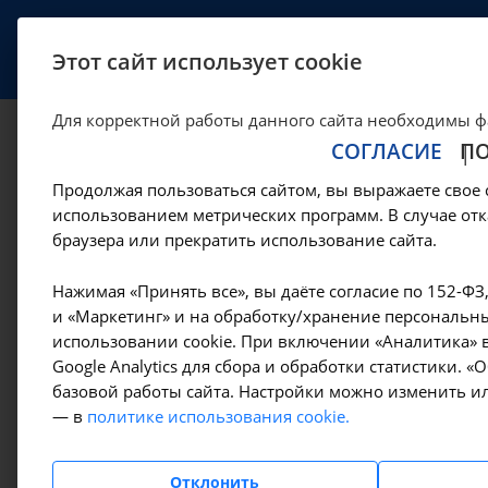
УСЛУГИ
СПЕЦИАЛИСТЫ
Этот сайт использует cookie
Для корректной работы данного сайта необходимы ф
СОГЛАСИЕ
П
Исследование ур
Продолжая пользоваться сайтом, вы выражаете свое 
раков CA 125 в кр
использованием метрических программ. В случае отк
браузера или прекратить использование сайта.
—
—
Цены в Иркутске
Лабораторные исследования
Онкомар
Нажимая «Принять все», вы даёте согласие по 152-ФЗ
и «Маркетинг» и на обработку/хранение персональны
использовании cookie. При включении «Аналитика» в
Google Analytics для сбора и обработки статистики. 
Амбулаторно-
базовой работы сайта. Настройки можно изменить ил
поликлинические услуги
— в
политике использования cookie.
Гемодиализ
Отклонить