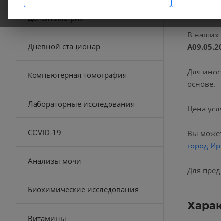
Денситометрия
В наших
Дневной стационар
A09.05.2
Для инос
Компьютерная томография
основе.
Лабораторные исследования
Цена усл
COVID-19
Вы может
город Ир
Анализы мочи
Для пред
Биохимические исследования
Хара
Витамины