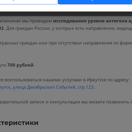
 клиниках мы проводим
исследование уровня антигена а
02
. Для граждан России, у которых есть направление, меди
транных граждан или при отсутствии направления по форм
уги
700 рублей
.
е воспользоваться нашими услугами в Иркутске по адресу:
кутск, улица Декабрьских Событий, стр.123
.
варительной записи и консультации вы можете позвонить 
ктеристики