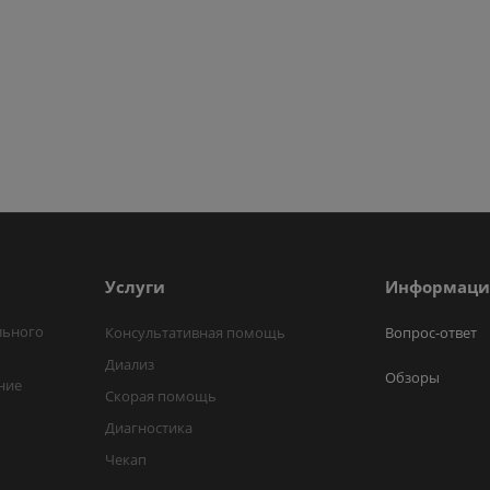
Услуги
Информаци
льного
Консультативная помощь
Вопрос-ответ
Диализ
Обзоры
ние
Скорая помощь
Диагностика
Чекап