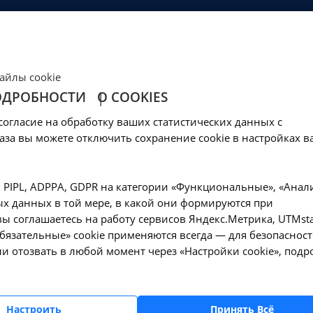
ЦЕНЫ
КЛИНИКА
ОБРАЗОВАНИЕ
СОЦОБЕСПЕЧЕНИ
Ваш город -
Иркутск?
айлы cookie
Да, верно
Нет, выбрать другой
ОДРОБНОСТИ
О COOKIES
овня антигена аден
согласие на обработку ваших статистических данных с
ови - A09.05.202 в И
аза вы можете отключить сохранение cookie в настройках в
—
керы
Исследование уровня антигена аденогенных раков CA 125 в кр
, PIPL, ADPPA, GDPR на категории «Функциональные», «Анал
х данных в той мере, в какой они формируются при
ы соглашаетесь на работу сервисов Яндекс.Метрика, UTMsta
«Обязательные» cookie применяются всегда — для безопасност
и отозвать в любой момент через «Настройки cookie», подр
Оформите заявку на сайте, мы свяжемся с вам
ближайшее время и ответим на все интересу
вопросы.
Настроить
Принять Всё