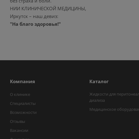
без страха и боли.
НИИ КЛИНИЧЕСКОЙ МЕДИЦИНЫ,
Иркутск – наш девиз:
"На благо здоровья!"
Компания
Каталог
Жидкости для перитонеа
О клинике
диализа
Специалисты
Медицинское оборудова
Возможности
Отзывы
Вакансии