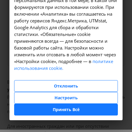
персональных данных в той мере, в какой они
Оформите заявку на сайте,
475 ₽
формируются при использовании cookie. При
мы свяжемся с вами в
включении «Аналитика» вы соглашаетесь на
ближайшее время и ответим
работу сервисов Яндекс.Метрика, UTMstat,
Google Analytics для сбора и обработки
на все интересующие
статистики. «Обязательные» cookie
вопросы.
применяются всегда — для безопасности и
базовой работы сайта. Настройки можно
Заказать услугу
изменить или отозвать в любой момент через
«Настройки cookie», подробнее — в
политике
использования cookie.
В наших клиниках мы проводим
исследование
Отклонить
уровня общего тестостерона в крови
, код услуги
(НМУ)
A09.05.078
. Для граждан России, у которых есть
Настроить
направление, медицинская помощь оказывается по
Принять Всё
полису ОМС бесплатно.
Для иностранных граждан или при отсутствии