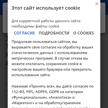
Этот сайт использует cookie
Ваш город -
Иркутск?
Для корректной работы данного сайта
Да, верно
Нет, выбрать другой
Исследование
необходимы файлы cookie
СОГЛАСИЕ
ПОДРОБНОСТИ
О COOKIES
уровня общего
Продолжая пользоваться сайтом, вы
тестостерона в
выражаете свое согласие на обработку ваших
крови - A09.05.078
статистических данных с использованием
метрических программ. В случае отказа вы
в Иркутске
можете отключить сохранение cookie в
настройках вашего браузера или прекратить
—
—
Цены в Иркутске
Лабораторные исследования
использование сайта.
—
Гормоны
Исследование уровня общего тестостерона в крови - A09.05.078
Нажимая «Принять все», вы даёте согласие по
в Иркутске
152-ФЗ, PIPL, ADPPA, GDPR на категории
«Функциональные», «Аналитика» и
«Маркетинг» и на обработку/хранение