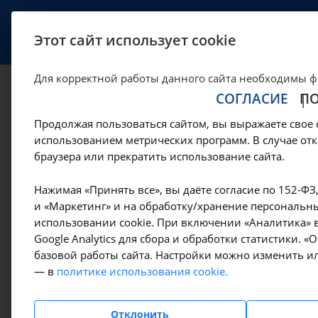
УСЛУГИ
СПЕЦИАЛИСТЫ
Этот сайт использует cookie
Для корректной работы данного сайта необходимы ф
СОГЛАСИЕ
П
Исследование ско
Продолжая пользоваться сайтом, вы выражаете свое 
A12.05.001 в Иркут
использованием метрических программ. В случае отк
браузера или прекратить использование сайта.
—
—
Цены в Иркутске
Лабораторные исследования
Гематоло
Нажимая «Принять все», вы даёте согласие по 152-ФЗ
и «Маркетинг» и на обработку/хранение персональны
использовании cookie. При включении «Аналитика» в
Google Analytics для сбора и обработки статистики. 
Амбулаторно-
базовой работы сайта. Настройки можно изменить ил
поликлинические услуги
— в
политике использования cookie.
Гемодиализ
Отклонить