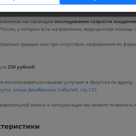
 клиниках мы проводим
исследование скорости оседани
России, у которых есть направление, медицинская помощь 
транных граждан или при отсутствии направления по форм
уги
230 рублей
.
е воспользоваться нашими услугами в Иркутске по адресу:
кутск, улица Декабрьских Событий, стр.123
.
варительной записи и консультации вы можете позвонить 
ктеристики