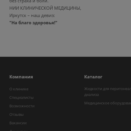
без страха и боли.
НИИ КЛИНИЧЕСКОЙ МЕДИЦИНЫ,
Иркутск – наш девиз:
"На благо здоровья!"
Компания
Каталог
Жидкости для перитонеа
О клинике
диализа
Специалисты
Медицинское оборудова
Возможности
Отзывы
Вакансии