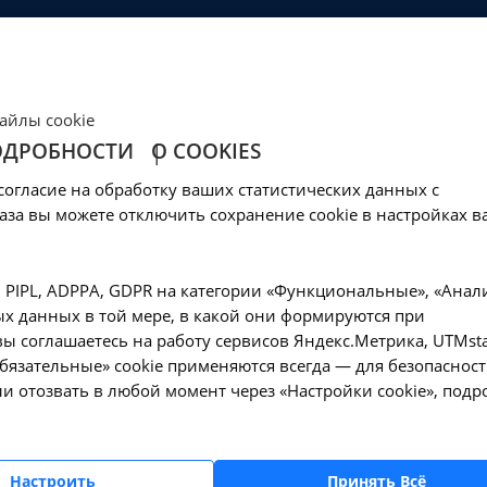
ЦЕНЫ
КЛИНИКА
ОБРАЗОВАНИЕ
СОЦОБЕСПЕЧЕНИ
Ваш город -
Иркутск?
айлы cookie
Да, верно
Нет, выбрать другой
ОДРОБНОСТИ
О COOKIES
рости оседания эр
согласие на обработку ваших статистических данных с
ске
аза вы можете отключить сохранение cookie в настройках в
—
гия и коагулология
Исследование скорости оседания эритроцитов -
, PIPL, ADPPA, GDPR на категории «Функциональные», «Анал
х данных в той мере, в какой они формируются при
ы соглашаетесь на работу сервисов Яндекс.Метрика, UTMsta
«Обязательные» cookie применяются всегда — для безопасност
и отозвать в любой момент через «Настройки cookie», подр
Оформите заявку на сайте, мы свяжемся с вам
ближайшее время и ответим на все интересу
вопросы.
Настроить
Принять Всё