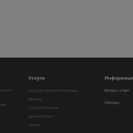
Услуги
Информаци
льного
Консультативная помощь
Вопрос-ответ
Диализ
Обзоры
ние
Скорая помощь
Диагностика
Чекап