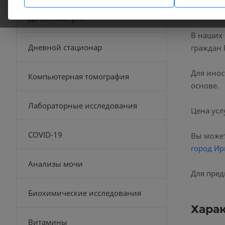
Денситометрия
В наших
Дневной стационар
граждан 
Для инос
Компьютерная томография
основе.
Лабораторные исследования
Цена усл
COVID-19
Вы может
город Ир
Анализы мочи
Для пред
Биохимические исследования
Хара
Витамины