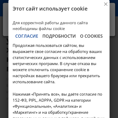
Этот сайт использует cookie
Ваш город -
Иркутск?
Для корректной работы данного сайта
Да, верно
Нет, выбрать другой
Исследование
необходимы файлы cookie
СОГЛАСИЕ
ПОДРОБНОСТИ
О COOKIES
уровня
Продолжая пользоваться сайтом, вы
холестерина в
выражаете свое согласие на обработку ваших
крови - A09.05.026
статистических данных с использованием
метрических программ. В случае отказа вы
в Иркутске
можете отключить сохранение cookie в
настройках вашего браузера или прекратить
—
—
Цены в Иркутске
Лабораторные исследования
использование сайта.
—
Биохимические исследования
Исследование уровня холестерина в крови - A09.05.026 в
Нажимая «Принять все», вы даёте согласие по
Иркутске
152-ФЗ, PIPL, ADPPA, GDPR на категории
«Функциональные», «Аналитика» и
«Маркетинг» и на обработку/хранение