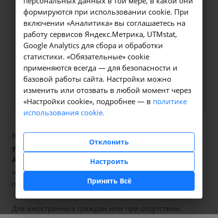
персональных данных в той мере, в какой они
Оформите заявку на сайте,
265 ₽
формируются при использовании cookie. При
мы свяжемся с вами в
включении «Аналитика» вы соглашаетесь на
ближайшее время и ответим
работу сервисов Яндекс.Метрика, UTMstat,
Google Analytics для сбора и обработки
на все интересующие
статистики. «Обязательные» cookie
вопросы.
применяются всегда — для безопасности и
базовой работы сайта. Настройки можно
Заказать услугу
изменить или отозвать в любой момент через
«Настройки cookie», подробнее — в
политике
использования cookie.
В наших клиниках мы проводим
исследование
Отклонить
уровня холестерина в крови
, код услуги (НМУ)
A09.05.026
. Для граждан России, у которых есть
Настроить
направление, медицинская помощь оказывается по
Принять Всё
полису ОМС бесплатно.
Для иностранных граждан или при отсутствии