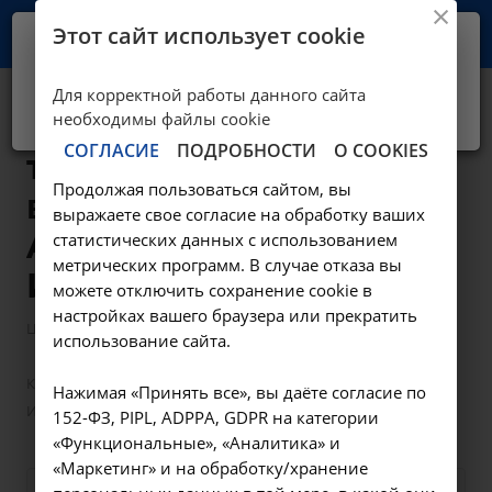
Этот сайт использует cookie
Ваш город -
Иркутск?
Для корректной работы данного сайта
Да, верно
Нет, выбрать другой
Компьютерная
необходимы файлы cookie
СОГЛАСИЕ
ПОДРОБНОСТИ
О COOKIES
томография
Продолжая пользоваться сайтом, вы
височной кости -
выражаете свое согласие на обработку ваших
A06.25.003 в
статистических данных с использованием
метрических программ. В случае отказа вы
Иркутске
можете отключить сохранение cookie в
настройках вашего браузера или прекратить
—
Цены в Иркутске
Компьютерная томография в Иркутске
использование сайта.
—
Компьютерная томография височной кости - A06.25.003 в
Нажимая «Принять все», вы даёте согласие по
Иркутске
152-ФЗ, PIPL, ADPPA, GDPR на категории
«Функциональные», «Аналитика» и
«Маркетинг» и на обработку/хранение