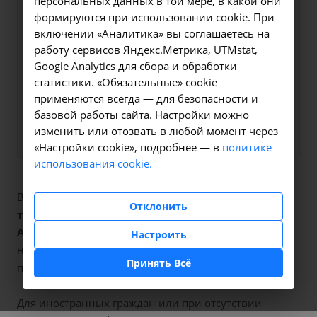
персональных данных в той мере, в какой они
Оформите заявку на сайте,
3000 ₽
формируются при использовании cookie. При
мы свяжемся с вами в
включении «Аналитика» вы соглашаетесь на
ближайшее время и ответим
работу сервисов Яндекс.Метрика, UTMstat,
Google Analytics для сбора и обработки
на все интересующие
статистики. «Обязательные» cookie
вопросы.
применяются всегда — для безопасности и
базовой работы сайта. Настройки можно
Заказать услугу
изменить или отозвать в любой момент через
«Настройки cookie», подробнее — в
политике
использования cookie.
В наших клиниках мы проводим
компьютерная
Отклонить
томография височной кости
, код услуги (НМУ)
A06.25.003
. Для граждан России, у которых есть
Настроить
направление, медицинская помощь оказывается по
Принять Всё
полису ОМС бесплатно.
Для иностранных граждан или при отсутствии