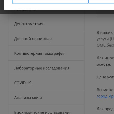
Гемодиализ
Денситометрия
В наших
Дневной стационар
услуги (
ОМС бесп
Компьютерная томография
Для инос
основе.
Лабораторные исследования
Цена усл
COVID-19
Вы может
город Ир
Анализы мочи
Для пред
Биохимические исследования