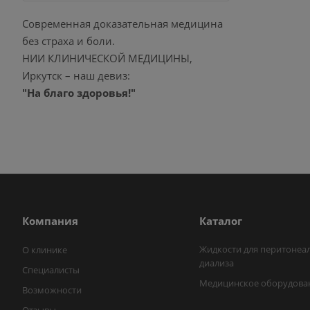
Современная доказательная медицина
без страха и боли.
НИИ КЛИНИЧЕСКОЙ МЕДИЦИНЫ,
Иркутск – наш девиз:
"На благо здоровья!"
Компания
Каталог
Жидкости для перитонеа
О клинике
диализа
Специалисты
Медицинское оборудова
Возможности