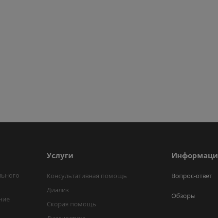
Услуги
Информаци
льного
Консультативная помощь
Вопрос-ответ
Диализ
Обзоры
ние
Скорая помощь