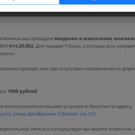
вопросы.
 клиниках мы проводим
введение и извлечение влагали
НМУ)
А14.20.002
. Для граждан России, у которых есть напра
латно.
транных граждан или при отсутствии направления по форм
уги
1000 рублей
.
е воспользоваться нашими услугами в Иркутске по адресу:
кутск, улица Декабрьских Событий, стр.123
.
варительной записи и консультации вы можете позвонить 