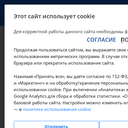
УСЛУГИ
СПЕЦИАЛИСТЫ
Этот сайт использует cookie
Для корректной работы данного сайта необходимы ф
СОГЛАСИЕ
П
Введение и извл
Продолжая пользоваться сайтом, вы выражаете свое 
поддерживающего 
использованием метрических программ. В случае отк
браузера или прекратить использование сайта.
Иркутске
Нажимая «Принять все», вы даёте согласие по 152-ФЗ
и «Маркетинг» и на обработку/хранение персональны
использовании cookie. При включении «Аналитика» в
—
—
Цены в Иркутске
Манипуляции гинекологические
Введе
Google Analytics для сбора и обработки статистики. 
базовой работы сайта. Настройки можно изменить ил
— в
политике использования cookie.
Амбулаторно-
поликлинические услуги
Отклонить