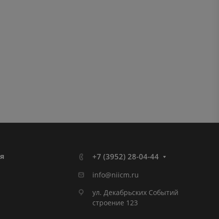
я
+7 (3952) 28-04-44
info@niicm.ru
ул. Декабрьских Событий
строение 123