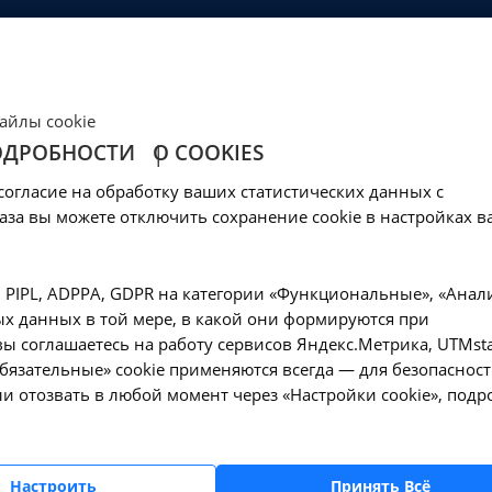
ЦЕНЫ
КЛИНИКА
ОБРАЗОВАНИЕ
СОЦОБЕСПЕЧЕНИ
Ваш город -
Иркутск?
айлы cookie
Да, верно
Нет, выбрать другой
ОДРОБНОСТИ
О COOKIES
ечение влагалищно
согласие на обработку ваших статистических данных с
кольца(пессария) -
аза вы можете отключить сохранение cookie в настройках в
, PIPL, ADPPA, GDPR на категории «Функциональные», «Анал
х данных в той мере, в какой они формируются при
ы соглашаетесь на работу сервисов Яндекс.Метрика, UTMsta
ние и извлечение влагалищного поддерживающего кольца(пессария) - 
«Обязательные» cookie применяются всегда — для безопасност
и отозвать в любой момент через «Настройки cookie», подр
Оформите заявку на сайте, мы свяжемся с вам
Настроить
Принять Всё
ближайшее время и ответим на все интересу