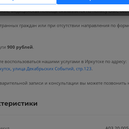
 клиниках мы проводим
вульвокольпоскопия
, код услуги 
ние, медицинская помощь оказывается по полису ОМС бесп
транных граждан или при отсутствии направления по форм
уги
900 рублей
.
е воспользоваться нашими услугами в Иркутске по адресу:
кутск, улица Декабрьских Событий, стр.123
.
варительной записи и консультации вы можете позвонить 
ктеристики
икул
А03.20.005