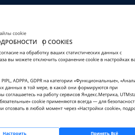
ЦЕНЫ
КЛИНИКА
ОБРАЗОВАНИЕ
СОЦОБЕСПЕЧЕНИ
Ваш город -
Иркутск?
айлы cookie
Да, верно
Нет, выбрать другой
ОДРОБНОСТИ
О COOKIES
ия - А03.20.005 в И
согласие на обработку ваших статистических данных с
аза вы можете отключить сохранение cookie в настройках в
окольпоскопия - А03.20.005 в Иркутске
, PIPL, ADPPA, GDPR на категории «Функциональные», «Анал
х данных в той мере, в какой они формируются при
Оформите заявку на сайте, мы свяжемся с вам
ы соглашаетесь на работу сервисов Яндекс.Метрика, UTMsta
ближайшее время и ответим на все интересу
«Обязательные» cookie применяются всегда — для безопасност
вопросы.
и отозвать в любой момент через «Настройки cookie», подр
Настроить
Принять Всё