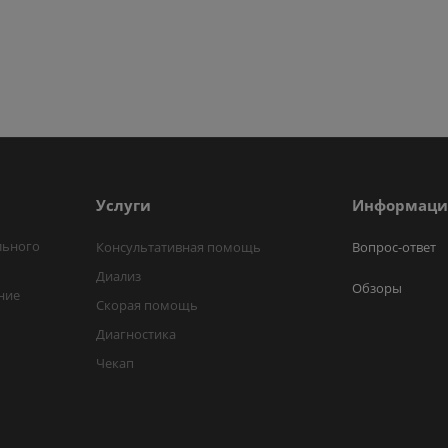
Услуги
Информаци
льного
Консультативная помощь
Вопрос-ответ
Диализ
Обзоры
ние
Скорая помощь
Диагностика
Чекап