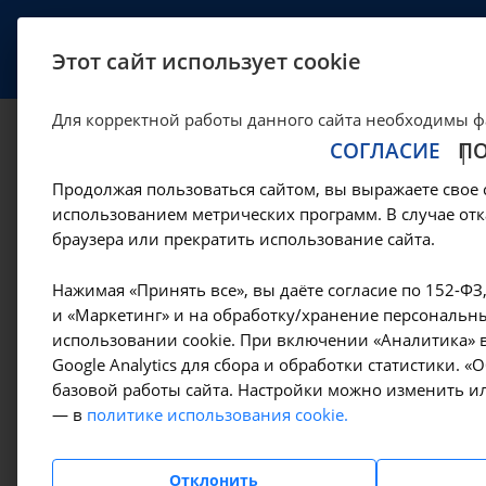
УСЛУГИ
СПЕЦИАЛИСТЫ
Этот сайт использует cookie
Для корректной работы данного сайта необходимы ф
СОГЛАСИЕ
П
Вульвокольпоскоп
Продолжая пользоваться сайтом, вы выражаете свое 
использованием метрических программ. В случае отк
—
—
Цены в Иркутске
Манипуляции гинекологические
Вульв
браузера или прекратить использование сайта.
Нажимая «Принять все», вы даёте согласие по 152-ФЗ
Амбулаторно-
и «Маркетинг» и на обработку/хранение персональны
поликлинические услуги
использовании cookie. При включении «Аналитика» в
Google Analytics для сбора и обработки статистики. 
базовой работы сайта. Настройки можно изменить ил
Гемодиализ
— в
политике использования cookie.
Денситометрия
Отклонить