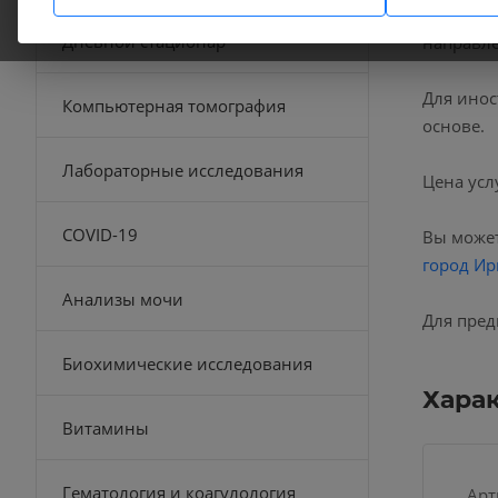
В наших
Дневной стационар
направле
Для инос
Компьютерная томография
основе.
Лабораторные исследования
Цена усл
COVID-19
Вы может
город Ир
Анализы мочи
Для пред
Биохимические исследования
Хара
Витамины
Гематология и коагулология
Арт