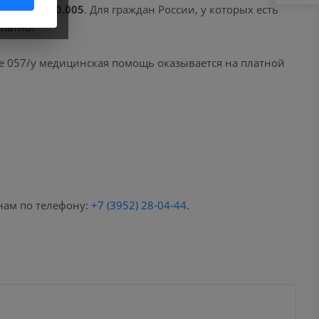
(НМУ)
А03.20.005
. Для граждан России, у которых есть
латно.
е 057/у медицинская помощь оказывается на платной
нам по телефону:
+7 (3952) 28-04-44
.