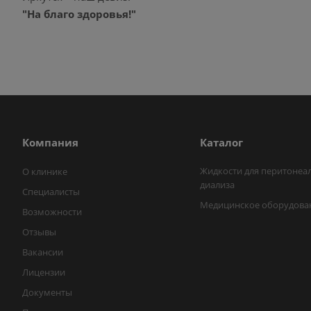
"На благо здоровья!"
Компания
Каталог
Жидкости для перитонеа
О клинике
диализа
Специалисты
Медицинское оборудова
Возможности
Отзывы
Вакансии
Лицензии
Документы