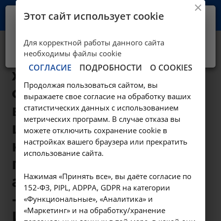
Этот сайт использует cookie
Ваш город -
Иркутск?
Для корректной работы данного сайта
Да, верно
Нет, выбрать другой
Удаление полипа
необходимы файлы cookie
СОГЛАСИЕ
ПОДРОБНОСТИ
О COOKIES
женских половых
Продолжая пользоваться сайтом, вы
органов с
выражаете свое согласие на обработку ваших
выскабливанием
статистических данных с использованием
метрических программ. В случае отказа вы
цервикального
можете отключить сохранение cookie в
настройках вашего браузера или прекратить
канала с
использование сайта.
применением
Нажимая «Принять все», вы даёте согласие по
аппарата» Фотек»
152-ФЗ, PIPL, ADPPA, GDPR на категории
- А16.20.085 в
«Функциональные», «Аналитика» и
«Маркетинг» и на обработку/хранение
Иркутске