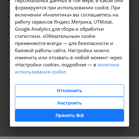
персональных данных в той мере, в какой они
формируются при использовании cookie. При
—
—
Цены в Иркутске
Манипуляции гинекологические
включении «Аналитика» вы соглашаетесь на
Удаление полипа женских половых органов с выскабливанием
работу сервисов Яндекс.Метрика, UTMstat,
цервикального канала с применением аппарата» Фотек» -
Google Analytics для сбора и обработки
А16.20.085 в Иркутске
статистики. «Обязательные» cookie
применяются всегда — для безопасности и
базовой работы сайта. Настройки можно
изменить или отозвать в любой момент через
Оформите заявку на сайте,
3000 ₽
«Настройки cookie», подробнее — в
политике
мы свяжемся с вами в
использования cookie.
ближайшее время и ответим
на все интересующие
Отклонить
вопросы.
Настроить
Заказать услугу
Принять Всё