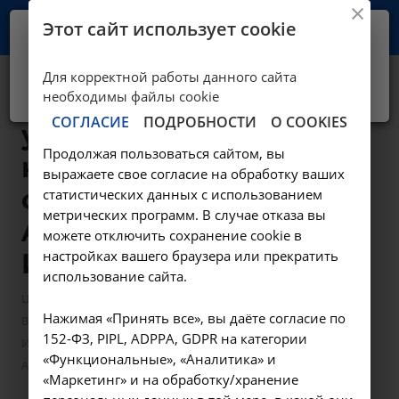
Этот сайт использует cookie
Ваш город -
Иркутск?
Для корректной работы данного сайта
Да, верно
Нет, выбрать другой
Исследование
необходимы файлы cookie
СОГЛАСИЕ
ПОДРОБНОСТИ
О COOKIES
уровня фолиевой
Продолжая пользоваться сайтом, вы
кислоты в
выражаете свое согласие на обработку ваших
сыворотке крови -
статистических данных с использованием
метрических программ. В случае отказа вы
A09.05.080 в
можете отключить сохранение cookie в
настройках вашего браузера или прекратить
Иркутске
использование сайта.
—
—
Цены в Иркутске
Лабораторные исследования
Нажимая «Принять все», вы даёте согласие по
—
Витамины
152-ФЗ, PIPL, ADPPA, GDPR на категории
Исследование уровня фолиевой кислоты в сыворотке крови -
«Функциональные», «Аналитика» и
A09.05.080 в Иркутске
«Маркетинг» и на обработку/хранение