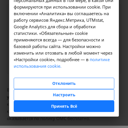
персональных данных в той мере, в какой они
формируются при использовании cookie. При
Оформите заявку на сайте,
включении «Аналитика» вы соглашаетесь на
595 ₽
работу сервисов Яндекс.Метрика, UTMstat,
мы свяжемся с вами в
Google Analytics для сбора и обработки
ближайшее время и ответим
статистики. «Обязательные» cookie
на все интересующие
применяются всегда — для безопасности и
вопросы.
базовой работы сайта. Настройки можно
изменить или отозвать в любой момент через
«Настройки cookie», подробнее — в
Заказать услугу
политике
использования cookie.
Отклонить
В наших клиниках мы проводим
исследование
Настроить
уровня фолиевой кислоты в сыворотке крови
,
код услуги (НМУ)
A09.05.080
. Для граждан России, у
Принять Всё
которых есть направление, медицинская помощь
оказывается по полису ОМС бесплатно.