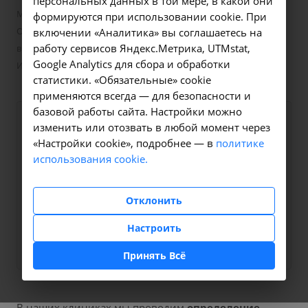
персональных данных в той мере, в какой они
—
Маркеры вирусов и сифилиса
формируются при использовании cookie. При
Определение антител классов к ядерному антигену (HBcAg)
включении «Аналитика» вы соглашаетесь на
работу сервисов Яндекс.Метрика, UTMstat,
вируса гепатита B (Hepatitis B virus) в крови - A26.06.039 в
Google Analytics для сбора и обработки
Иркутске
статистики. «Обязательные» cookie
применяются всегда — для безопасности и
базовой работы сайта. Настройки можно
Оформите заявку на сайте,
330 ₽
изменить или отозвать в любой момент через
мы свяжемся с вами в
«Настройки cookie», подробнее — в
политике
использования cookie.
ближайшее время и ответим
на все интересующие
вопросы.
Отклонить
Настроить
Заказать услугу
Принять Всё
В наших клиниках мы проводим
определение