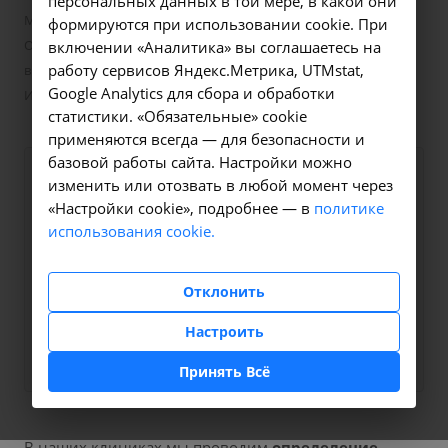
персональных данных в той мере, в какой они
—
Маркеры вирусов и сифилиса
формируются при использовании cookie. При
Определение антител к поверхностному антигену (HBsAg)
включении «Аналитика» вы соглашаетесь на
работу сервисов Яндекс.Метрика, UTMstat,
вируса гепатита B (Hepatitis B virus) в крови - A26.06.040.001 в
Google Analytics для сбора и обработки
Иркутске
статистики. «Обязательные» cookie
применяются всегда — для безопасности и
базовой работы сайта. Настройки можно
Оформите заявку на сайте,
470 ₽
изменить или отозвать в любой момент через
мы свяжемся с вами в
«Настройки cookie», подробнее — в
политике
использования cookie.
ближайшее время и ответим
на все интересующие
вопросы.
Отклонить
Настроить
Заказать услугу
Принять Всё
В наших клиниках мы проводим
определение