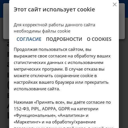
Этот сайт использует cookie
Ваш город -
Иркутск?
Для корректной работы данного сайта
Да, верно
Нет, выбрать другой
Определение
необходимы файлы cookie
СОГЛАСИЕ
ПОДРОБНОСТИ
О COOKIES
антител к
Продолжая пользоваться сайтом, вы
поверхностному
выражаете свое согласие на обработку ваших
антигену (HBsAg)
статистических данных с использованием
метрических программ. В случае отказа вы
вируса гепатита B
можете отключить сохранение cookie в
настройках вашего браузера или прекратить
(Hepatitis B virus)
использование сайта.
в крови -
Нажимая «Принять все», вы даёте согласие по
A26.06.040.001 в
152-ФЗ, PIPL, ADPPA, GDPR на категории
Иркутске
«Функциональные», «Аналитика» и
«Маркетинг» и на обработку/хранение
—
—
Цены в Иркутске
Лабораторные исследования