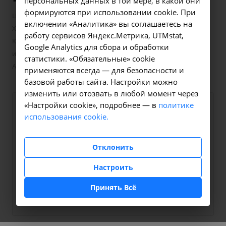
персональных данных в той мере, в какой они
формируются при использовании cookie. При
—
—
Цены в Иркутске
Лабораторные исследования
включении «Аналитика» вы соглашаетесь на
—
Химико-токсикологические исследования
работу сервисов Яндекс.Метрика, UTMstat,
Количественное определение психоактивных веществ в моче
Google Analytics для сбора и обработки
иммунохимическим методом (комплекс 11 определений) -
статистики. «Обязательные» cookie
A09.28.055.001.01 в Иркутске
применяются всегда — для безопасности и
базовой работы сайта. Настройки можно
изменить или отозвать в любой момент через
«Настройки cookie», подробнее — в
политике
Оформите заявку на сайте,
3000 ₽
использования cookie.
мы свяжемся с вами в
ближайшее время и ответим
Отклонить
на все интересующие
вопросы.
Настроить
Принять Всё
Заказать услугу