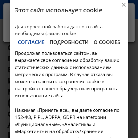
Этот сайт использует cookie
Ваш город -
Иркутск?
Для корректной работы данного сайта
Да, верно
Нет, выбрать другой
Количественное
необходимы файлы cookie
СОГЛАСИЕ
ПОДРОБНОСТИ
О COOKIES
определение
Продолжая пользоваться сайтом, вы
психоактивных
выражаете свое согласие на обработку ваших
веществ в моче
статистических данных с использованием
метрических программ. В случае отказа вы
иммунохимическим
можете отключить сохранение cookie в
настройках вашего браузера или прекратить
методом
использование сайта.
(комплекс 11
Нажимая «Принять все», вы даёте согласие по
определений) -
152-ФЗ, PIPL, ADPPA, GDPR на категории
A09.28.055.001.01 в
«Функциональные», «Аналитика» и
«Маркетинг» и на обработку/хранение
Иркутске