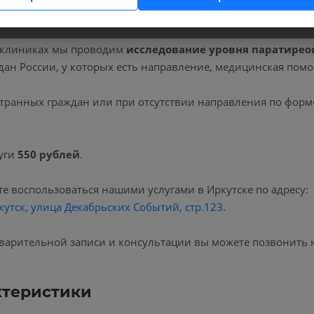
 клиниках мы проводим
исследование уровня паратирео
дан России, у которых есть направление, медицинская пом
транных граждан или при отсутствии направления по форм
уги
550 рублей
.
е воспользоваться нашими услугами в Иркутске по адресу:
кутск, улица Декабрьских Событий, стр.123
.
варительной записи и консультации вы можете позвонить 
ктеристики