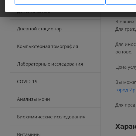
Денситометрия
В наших
Дневной стационар
Для граж
Для инос
Компьютерная томография
основе.
Лабораторные исследования
Цена усл
COVID-19
Вы может
город Ир
Анализы мочи
Для пред
Биохимические исследования
Хара
Витамины