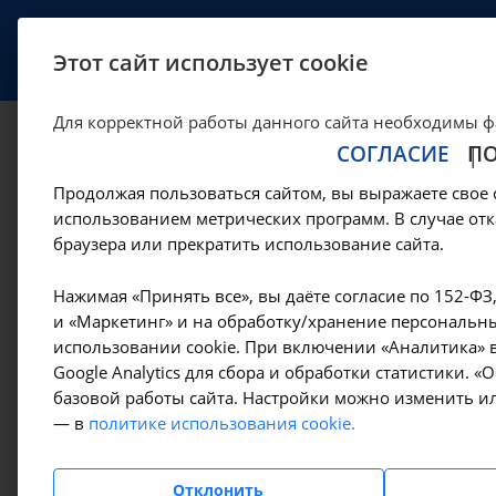
УСЛУГИ
СПЕЦИАЛИСТЫ
Этот сайт использует cookie
Для корректной работы данного сайта необходимы ф
СОГЛАСИЕ
П
Исследование уро
Продолжая пользоваться сайтом, вы выражаете свое 
крови - A09.05.05
использованием метрических программ. В случае отк
браузера или прекратить использование сайта.
—
—
Цены в Иркутске
Лабораторные исследования
Гормоны
Нажимая «Принять все», вы даёте согласие по 152-ФЗ
и «Маркетинг» и на обработку/хранение персональны
использовании cookie. При включении «Аналитика» в
Google Analytics для сбора и обработки статистики. 
Амбулаторно-
базовой работы сайта. Настройки можно изменить ил
поликлинические услуги
— в
политике использования cookie.
Гемодиализ
Отклонить