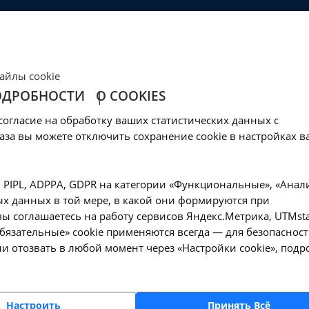
ЦЕНЫ
КЛИНИКА
ОБРАЗОВАНИЕ
СОЦОБЕСПЕЧЕНИ
Ваш город -
Иркутск?
айлы cookie
Да, верно
Нет, выбрать другой
ОДРОБНОСТИ
О COOKIES
вня паратиреоидно
согласие на обработку ваших статистических данных с
8 в Иркутске
аза вы можете отключить сохранение cookie в настройках в
—
Исследование уровня паратиреоидного гормона в крови - A09.05.
, PIPL, ADPPA, GDPR на категории «Функциональные», «Анал
х данных в той мере, в какой они формируются при
ы соглашаетесь на работу сервисов Яндекс.Метрика, UTMsta
«Обязательные» cookie применяются всегда — для безопасност
и отозвать в любой момент через «Настройки cookie», подр
Оформите заявку на сайте, мы свяжемся с вам
ближайшее время и ответим на все интересу
вопросы.
Настроить
Принять Всё