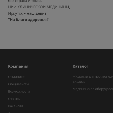
без страха и боли.
НИИ КЛИНИЧЕСКОЙ МЕДИЦИНЫ,
Иркутск – наш девиз:
"На благо здоровья!"
Компания
Каталог
Жидкости для перитонеа
О клинике
диализа
Специалисты
Медицинское оборудова
Возможности
Отзывы
Вакансии