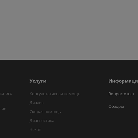
Услуги
Информаци
льного
Консультативная помощь
Вопрос-ответ
Диализ
Обзоры
ние
Скорая помощь
Диагностика
Чекап