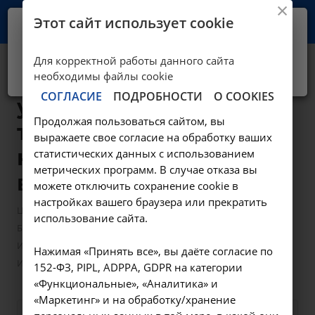
Этот сайт использует cookie
Ваш город -
Иркутск?
Для корректной работы данного сайта
Да, верно
Нет, выбрать другой
Исследование
необходимы файлы cookie
СОГЛАСИЕ
ПОДРОБНОСТИ
О COOKIES
уровня
Продолжая пользоваться сайтом, вы
триглицеридов в
выражаете свое согласие на обработку ваших
крови - A09.05.025
статистических данных с использованием
метрических программ. В случае отказа вы
в Иркутске
можете отключить сохранение cookie в
настройках вашего браузера или прекратить
—
—
Цены в Иркутске
Лабораторные исследования
использование сайта.
—
Биохимические исследования
Исследование уровня триглицеридов в крови - A09.05.025 в
Нажимая «Принять все», вы даёте согласие по
Иркутске
152-ФЗ, PIPL, ADPPA, GDPR на категории
«Функциональные», «Аналитика» и
«Маркетинг» и на обработку/хранение