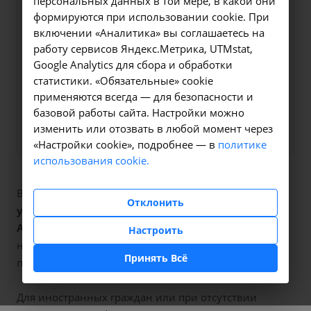
персональных данных в той мере, в какой они
Оформите заявку на сайте,
220 ₽
формируются при использовании cookie. При
мы свяжемся с вами в
включении «Аналитика» вы соглашаетесь на
ближайшее время и ответим
работу сервисов Яндекс.Метрика, UTMstat,
Google Analytics для сбора и обработки
на все интересующие
статистики. «Обязательные» cookie
вопросы.
применяются всегда — для безопасности и
базовой работы сайта. Настройки можно
Заказать услугу
изменить или отозвать в любой момент через
«Настройки cookie», подробнее — в
политике
использования cookie.
В наших клиниках мы проводим
исследование
Отклонить
уровня триглицеридов в крови
, код услуги (НМУ)
A09.05.025
. Для граждан России, у которых есть
Настроить
направление, медицинская помощь оказывается по
Принять Всё
полису ОМС бесплатно.
Для иностранных граждан или при отсутствии