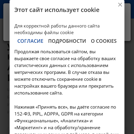
Этот сайт использует cookie
Ваш город -
Иркутск?
Для корректной работы данного сайта
Да, верно
Нет, выбрать другой
Исследование
необходимы файлы cookie
СОГЛАСИЕ
ПОДРОБНОСТИ
О COOKIES
уровня общего
Продолжая пользоваться сайтом, вы
кальция в крови -
выражаете свое согласие на обработку ваших
А09.05.032 в
статистических данных с использованием
метрических программ. В случае отказа вы
Иркутске
можете отключить сохранение cookie в
настройках вашего браузера или прекратить
—
—
Цены в Иркутске
Лабораторные исследования
использование сайта.
—
Биохимические исследования
Исследование уровня общего кальция в крови - А09.05.032 в
Нажимая «Принять все», вы даёте согласие по
Иркутске
152-ФЗ, PIPL, ADPPA, GDPR на категории
«Функциональные», «Аналитика» и
«Маркетинг» и на обработку/хранение