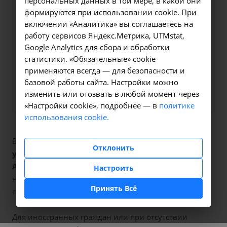
персональных данных в той мере, в какой они
Оформите заявку на сайте,
190 ₽
формируются при использовании cookie. При
мы свяжемся с вами в
включении «Аналитика» вы соглашаетесь на
ближайшее время и ответим
работу сервисов Яндекс.Метрика, UTMstat,
Google Analytics для сбора и обработки
на все интересующие
статистики. «Обязательные» cookie
вопросы.
применяются всегда — для безопасности и
базовой работы сайта. Настройки можно
Заказать услугу
изменить или отозвать в любой момент через
«Настройки cookie», подробнее — в
политике
использования cookie.
В наших клиниках мы проводим
исследование
Отклонить
уровня общего кальция в крови
, код услуги (НМУ)
А09.05.032
. Для граждан России, у которых есть
Настроить
направление, медицинская помощь оказывается по
Принять Всё
полису ОМС бесплатно.
Для иностранных граждан или при отсутствии