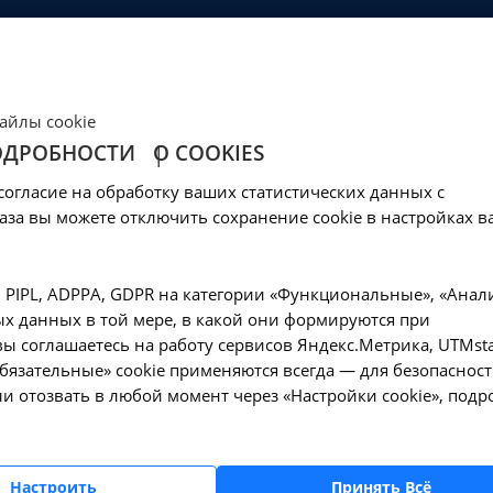
ЦЕНЫ
КЛИНИКА
ОБРАЗОВАНИЕ
СОЦОБЕСПЕЧЕНИ
Ваш город -
Иркутск?
айлы cookie
Да, верно
Нет, выбрать другой
ОДРОБНОСТИ
О COOKIES
вня хлоридов в кро
согласие на обработку ваших статистических данных с
тске
аза вы можете отключить сохранение cookie в настройках в
—
еские исследования
Исследование уровня хлоридов в крови - A09.
, PIPL, ADPPA, GDPR на категории «Функциональные», «Анал
х данных в той мере, в какой они формируются при
ы соглашаетесь на работу сервисов Яндекс.Метрика, UTMsta
«Обязательные» cookie применяются всегда — для безопасност
и отозвать в любой момент через «Настройки cookie», подр
Оформите заявку на сайте, мы свяжемся с вам
ближайшее время и ответим на все интересу
вопросы.
Настроить
Принять Всё