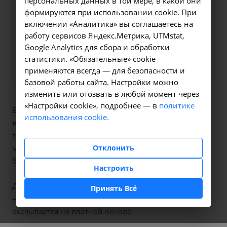
персональных данных в той мере, в какой они
ближайшее время и ответим
формируются при использовании cookie. При
на все интересующие
включении «Аналитика» вы соглашаетесь на
вопросы.
работу сервисов Яндекс.Метрика, UTMstat,
Google Analytics для сбора и обработки
Заказать услугу
статистики. «Обязательные» cookie
применяются всегда — для безопасности и
базовой работы сайта. Настройки можно
изменить или отозвать в любой момент через
«Настройки cookie», подробнее — в
политике
В наших клиниках мы проводим
анализ мочи по
использования cookie.
нечипоренко
, код услуги (НМУ)
B03.016.014
. Для
граждан России, у которых есть направление,
Отклонить
медицинская помощь оказывается по полису ОМС
бесплатно.
Настроить
Для иностранных граждан или при отсутствии
Принять Всё
направления по форме 057/у медицинская помощь
оказывается на платной основе.