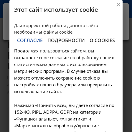
Этот сайт использует cookie
Ваш город -
Иркутск?
Для корректной работы данного сайта
Да, верно
Нет, выбрать другой
Анализ мочи по
необходимы файлы cookie
СОГЛАСИЕ
ПОДРОБНОСТИ
О COOKIES
Нечипоренко -
Продолжая пользоваться сайтом, вы
B03.016.014 в
выражаете свое согласие на обработку ваших
Иркутске
статистических данных с использованием
метрических программ. В случае отказа вы
—
—
Цены в Иркутске
можете отключить сохранение cookie в
Лабораторные исследования
настройках вашего браузера или прекратить
—
Анализы мочи
использование сайта.
Анализ мочи по Нечипоренко - B03.016.014 в Иркутске
Нажимая «Принять все», вы даёте согласие по
152-ФЗ, PIPL, ADPPA, GDPR на категории
Оформите заявку на сайте,
355 ₽
«Функциональные», «Аналитика» и
мы свяжемся с вами в
«Маркетинг» и на обработку/хранение